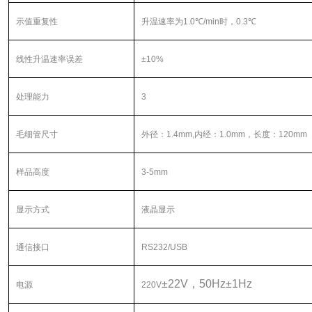
示值重复性
升温速率为
1.0
℃
/min
时，
0.3
℃
线性升温速率误差
±
10%
处理能力
3
毛细管尺寸
外径：
1.4mm,
内经：
1.0mm
，长度：
120mm
样品高度
3-5mm
显示方式
液晶显示
通信接口
RS232/USB
±
22V
，
50Hz
±
1Hz
电源
220V