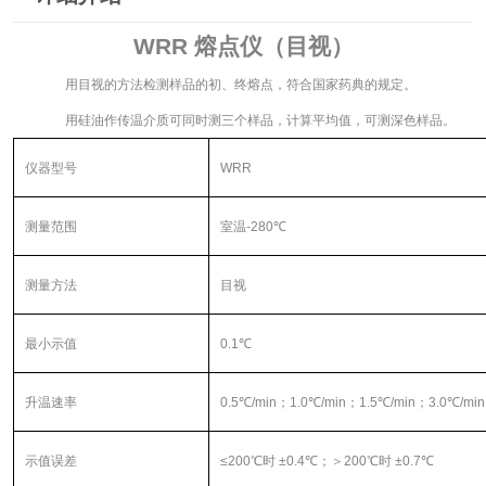
WRR
熔点仪（目视）
用目视的方法检测样品的初、终熔点，符合国家药典的规定。
用硅油作传温介质可同时测三个样品，计算平均值，可测深色样品。
仪器型号
WRR
测量范围
室温
-280
℃
测量方法
目视
最小示值
0.1
℃
升温速率
0.5
℃
/min
；
1.0
℃
/min
；
1.5
℃
/min
；
3.0
℃
/min
示值误差
≤
200
℃时 ±
0.4
℃；＞
200
℃时 ±
0.7
℃