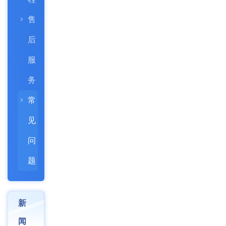
售
后
服
务
常
见
问
题
新
闻