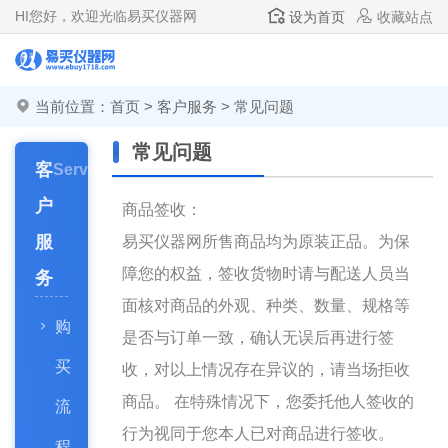
HI
您好，欢迎光临易买仪器网
设为首页
收藏站点
当前位置：
首页
>
客户服务
> 常见问题
常见问题
客
Services
户
商品签收：
服
易买仪器网所售商品均为原装正品。为保
障您的权益，签收货物时请与配送人员当
务
面核对商品的外观、种类、数量、规格等
购
是否与订单一致，确认无误后再进行签
买
收，对以上情况存在异议的，请当场拒收
商品。 在特殊情况下，您委托他人签收的
流
行为视同于您本人已对商品进行签收。
程