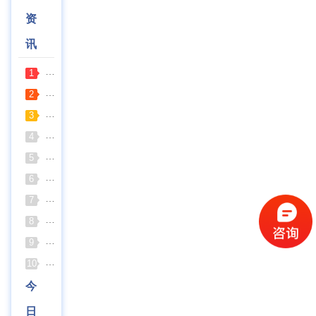
资
讯
普通烘箱和耐腐蚀烘箱区分
1
久兴医疗高压蒸汽灭菌器：制药科研灭菌的可靠之选
2
深那静音超声波清洗仪：科研洁净新标准，安静高效更安心
3
全自动凯氏定氮仪测定焦炭中氮 上海纤检助力焦化行业精准检
4
北京六一电泳仪完整选型指南（分电泳槽 + 电源两大模块，
5
上海仪电吸光光度法和荧光分析法的异同
6
上海佑科GC-7860系列网络化气相色谱仪
7
分清生物安全柜与洁净工作台 苏州安泰科普两类设备差异
8
上海申安灭菌器外排、内排与干燥功能全解析
9
浙江孚夏：打造合规可靠的实验室洁净装备
10
今
日