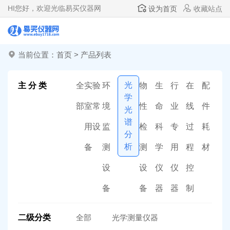
HI
您好，欢迎光临易买仪器网
设为首页
收藏站点
当前位置：
首页
>
产品列表
光
主 分 类
全
实验
环
物
生
行
在
配
学
部
室常
境
性
命
业
线
件
光
谱
用设
监
检
科
专
过
耗
分
析
备
测
测
学
用
程
材
设
设
仪
仪
控
备
备
器
器
制
二级分类
全部
光学测量仪器