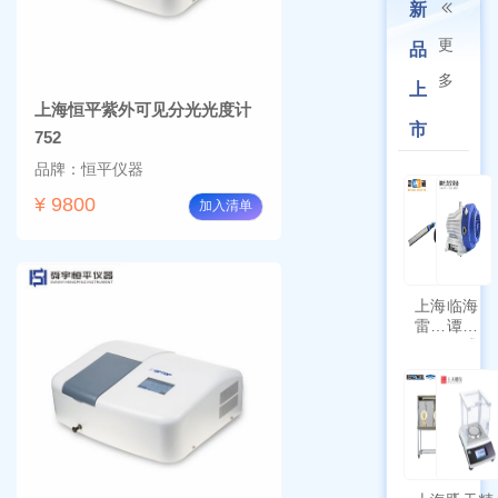
新
更
品
多
上
上海恒平紫外可见分光光度计
市
752
品牌：恒平仪器
¥ 9800
加入清单
上海
临海
雷磁
谭氏
\WZB-
干式
177Y
涡旋
符合
泵
新国
SPL-
标带
10
定位
功能