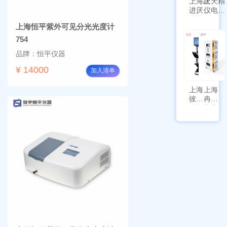
上海跃
上天精
进厌氧
仪电子
培养箱
天平
上海恒平紫外可见分光光度计
HYQX-
AG225
III-T
带审计
754
追踪功
品牌：恒平仪器
能
¥ 14000
加入清单
上海
上海
彼爱
冉绘
姆视
大容
频生
量叠
物显
加全
微镜
温恒
BM-
温摇
4000
床
Rsoi-
3030