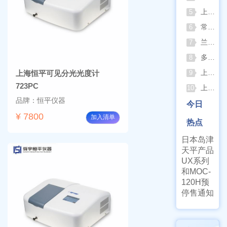
上海精宏2026年最新动态：触控升级与低温干燥新方案落地
5
常熟双杰2026年8月动态：以产品迭代与资质沉淀夯实实验室设备合规根基
6
兰格恒流泵2026年8月动态：以专利落地与合规升级筑牢精密流体传输根基
7
多水样批量检测场景下 水质仪器提升作业效率的实践思路
8
上海棱光752Pro紫外可见分光光度计核心优势与适用场景解析
上海恒平可见分光光度计
9
723PC
上海亚荣旋蒸+真空泵一站式实验室配套方案
10
品牌：恒平仪器
今日
¥ 7800
加入清单
热点
日本岛津
天平产品
UX系列
和MOC-
120H预
停售通知