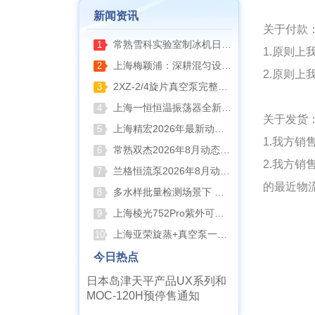
新闻资讯
关于付款
常熟雪科实验室制冰机日常保养要点
1
1.原则
上海梅颖浦：深耕混匀设备 赋能科研实验稳定开展
2
2.原则
2XZ-2/4旋片真空泵完整清洗拆装流程（临海永昊真空泵实操指南）
3
上海一恒恒温振荡器全新控温升级技术介绍
4
关于发货
上海精宏2026年最新动态：触控升级与低温干燥新方案落地
5
1.我方
常熟双杰2026年8月动态：以产品迭代与资质沉淀夯实实验室设备合规根基
6
2.我方
兰格恒流泵2026年8月动态：以专利落地与合规升级筑牢精密流体传输根基
7
的最近物
多水样批量检测场景下 水质仪器提升作业效率的实践思路
8
上海棱光752Pro紫外可见分光光度计核心优势与适用场景解析
9
上海亚荣旋蒸+真空泵一站式实验室配套方案
10
今日热点
日本岛津天平产品UX系列和
MOC-120H预停售通知