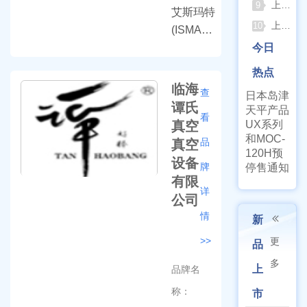
上海棱光752Pro紫外可见分光光度计核心优势与适用场景解析
9
艾斯玛特
上海亚荣旋蒸+真空泵一站式实验室配套方案
10
(ISMART)
是一家专
今日
业生产移
热点
液器,进口
临海
查
日本岛津
移液器、
谭氏
天平产品
看
离心、搅
真空
UX系列
拌、混
和MOC-
品
真空
120H预
合、培养
设备
牌
停售通知
等相关产
有限
品的一家
详
公司
高科技仪
情
新
器公司，
>>
更
集研发、
品
设计、生
多
上
品牌名
产、销售
称：
市
为一体。