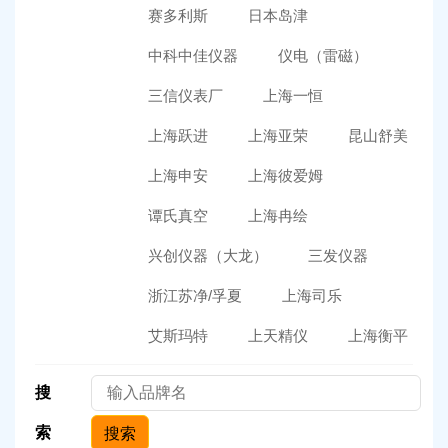
赛多利斯
日本岛津
中科中佳仪器
仪电（雷磁）
三信仪表厂
上海一恒
上海跃进
上海亚荣
昆山舒美
上海申安
上海彼爱姆
谭氏真空
上海冉绘
兴创仪器（大龙）
三发仪器
浙江苏净/孚夏
上海司乐
艾斯玛特
上天精仪
上海衡平
搜
索
搜索