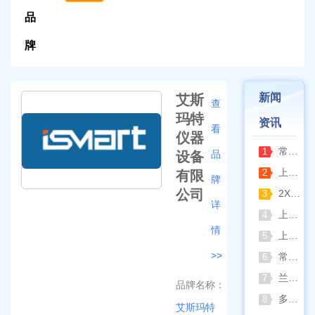
品
牌
新闻
艾斯
查
玛特
资讯
看
仪器
常熟雪科实验室制冰机日常保养要点
1
品
设备
上海梅颖浦：深耕混匀设备 赋能科研实验稳定开展
2
有限
牌
公司
2XZ-2/4旋片真空泵完整清洗拆装流程（临海永昊真空泵实操指南）
3
详
上海一恒恒温振荡器全新控温升级技术介绍
4
情
上海精宏2026年最新动态：触控升级与低温干燥新方案落地
5
>>
常熟双杰2026年8月动态：以产品迭代与资质沉淀夯实实验室设备合规根基
6
兰格恒流泵2026年8月动态：以专利落地与合规升级筑牢精密流体传输根基
7
品牌名称：
多水样批量检测场景下 水质仪器提升作业效率的实践思路
8
艾斯玛特