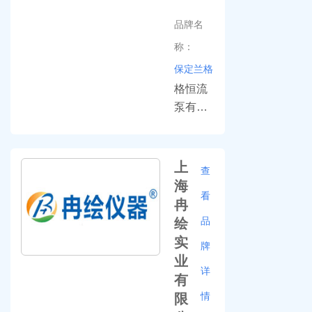
搅拌器,
产SY系
品牌名
集热式
列高温
称：
智能搅
旋转蒸
保定兰格
拌器等
发器，
RE系列
格恒流
水温旋
泵有限
转蒸发
公
器，自
司,1997
动纯水
年起专
上
查
蒸馏器
业研发
海
看
等产品
生产精
冉
是医药
密流体
品
绘
工业、
传输与
实
牌
化学工
处理设
业
业、大
备。兰
详
有
专院校
格蠕动
情
限
和科研
泵产品