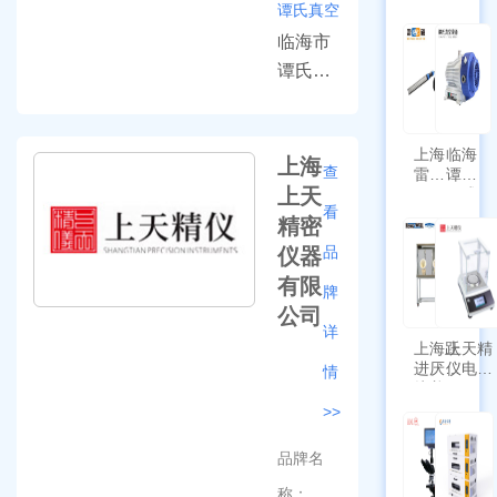
谭氏真空
临海市
谭氏创
建于80
年代，
上海
临海
由原临
上海
查
雷磁
谭氏
海市精
上天
\WZB-
干式
看
177Y
工真空
涡旋
精密
符合
泵
设备厂
新国
品
仪器
SPL-
标带
改制而
10
有限
定位
牌
成，是
功能
公司
集产品
详
上海跃
上天精
设计、
进厌氧
仪电子
情
开发、
培养箱
天平
HYQX-
AG225
>>
生产、
III-T
带审计
经营真
追踪功
品牌名
能
空设备
称：