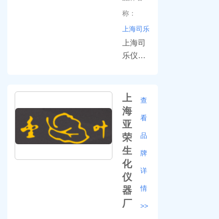
转式粘
称：
度计、
上海司乐
水分测
上海司
定仪等
乐仪器
科学仪
有限公
器的研
司是专
发、生
业生产
上
查
产、销
厂家,主
海
售及服
看
营磁力
亚
务的公
搅拌器,
品
荣
司
恒温磁
生
牌
力搅拌
化
器,数显
详
仪
恒温磁
情
器
力搅拌
厂
>>
器,大功