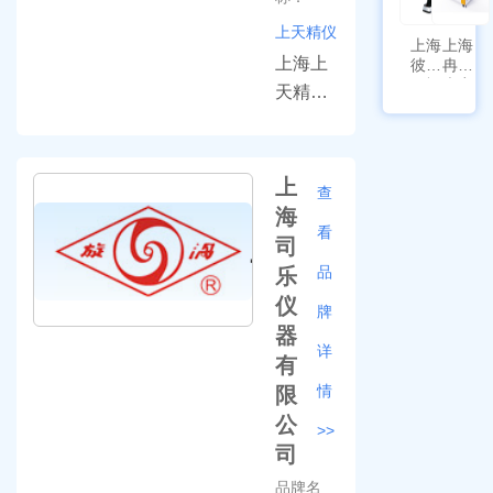
及实验
上天精仪
室仪器
上海
上海
的专业
上海上
彼爱
冉绘
姆视
大容
单位。
天精密
频生
量叠
产品免
仪器有
物显
加全
微镜
温恒
费咨询
限公司
BM-
温摇
热线：
是一家
4000
上
床
查
Rsoi-
400-
专注从
海
3030
看
638-
事各类
司
1718！
高精度
品
乐
电子天
仪
牌
平、数
器
显式粘
详
有
度计、
情
限
高精度
公
>>
高低温
司
恒温
品牌名
槽、旋