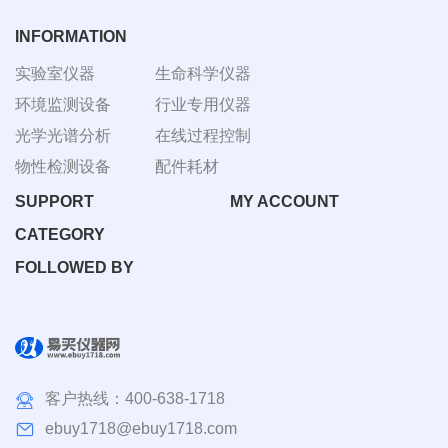
基础实
设备的
验室设
研发、
INFORMATION
备等免
设计、
实验室仪器
生命科学仪器
费咨询
制造、
环境监测设备
行业专用仪器
电话
销售、
400-
服务为
光学光谱分析
在线过程控制
638-
一体的
物性检测设备
配件耗材
1718！
高科技
SUPPORT
MY ACCOUNT
企业免
CATEGORY
费咨询
电话
FOLLOWED BY
400-
638-
1718！
客户热线：
400-638-1718
ebuy1718@ebuy1718.com