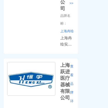
公
>>
实验室
成熟,应
司
等单位
用广泛.
品牌名
的必备
兰格产
仪器
品有蠕
称：
动泵,恒
上海冉绘
流泵,注
上海冉
射泵,微
绘实业
型齿轮
有限公
泵,灌装
司坐落
系
于上海
上海
查
统,ODM
嘉定，
跃进
蠕动泵,
看
主要从
医疗
蠕动泵
事实验
品
器械
头,蠕动
室仪器
有限
泵软管,
牌
的研
公司
附件等,
发、生
详
产品咨
产和销