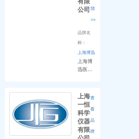
有限
疗器械
情
公司
的研发
>>
制造，
专业生
品牌名
产各类
称：
培养
上海博迅
箱、干
燥箱、
上海博
试验
迅医疗
箱、振
生物仪
荡器、
器股份
搅拌
有限公
上海
查
器，生
司专业
一恒
看
化仪
生产实
科学
器、医
验室设
品
仪器
用光学
备和医
有限
牌
仪器等
疗器
公司