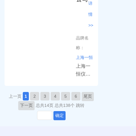
械，主
详
要产品
情
有：蒸
>>
馏水器
系列、
品牌名
灭菌器
称：
系列、
上海一恒
干燥箱
系列、
上海一
培养箱
恒仪器
系列、
创建于
净化台
1997
上一页
1
2
3
4
5
6
尾页
系列、
年，主
下一页
总共14页
总共138个
跳转
安全柜
要从事
系列、
实验仪
确定
水温箱
器、环
系列等
境试验