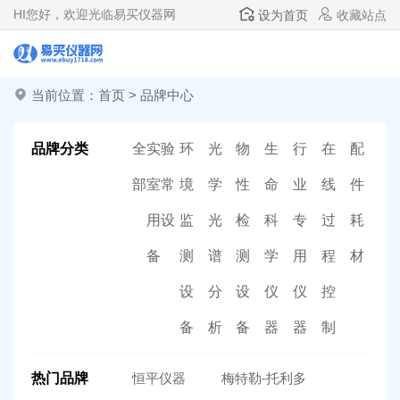
HI
您好，欢迎光临易买仪器网
设为首页
收藏站点
当前位置：
首页
>
品牌中心
品牌分类
全
实验
环
光
物
生
行
在
配
部
室常
境
学
性
命
业
线
件
用设
监
光
检
科
专
过
耗
备
测
谱
测
学
用
程
材
设
分
设
仪
仪
控
备
析
备
器
器
制
热门品牌
恒平仪器
梅特勒-托利多