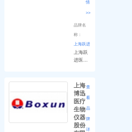
情
询电
售。主
话：
>>
营产品
400-
有干燥
品牌名
638-
箱、培
1718
称：
养箱、
上海跃进
马弗
炉、水
上海跃
浴以及
进医疗
恒温振
器械有
荡等设
限公司
备。免
具有45
上海
查
费咨询
年以上
博迅
看
电话
的口碑
医疗
400-
企业，
品
生物
638-
主攻实
仪器
牌
1718
验室设
股份
备和医
详