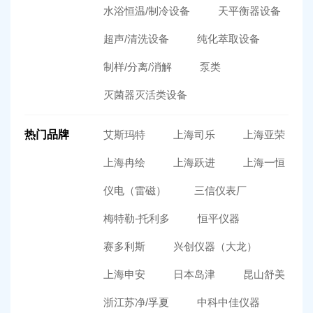
水浴恒温/制冷设备
天平衡器设备
超声/清洗设备
纯化萃取设备
制样/分离/消解
泵类
灭菌器灭活类设备
热门品牌
艾斯玛特
上海司乐
上海亚荣
上海冉绘
上海跃进
上海一恒
仪电（雷磁）
三信仪表厂
梅特勒-托利多
恒平仪器
赛多利斯
兴创仪器（大龙）
上海申安
日本岛津
昆山舒美
浙江苏净/孚夏
中科中佳仪器