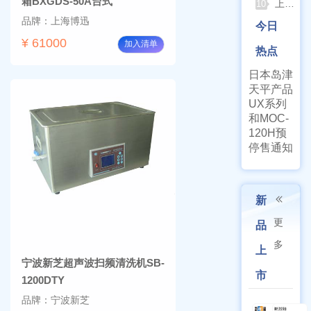
箱BXGDS-50A台式
上海亚荣旋蒸+真空泵一站式实验室配套方案
10
品牌：上海博迅
今日
¥ 61000
加入清单
热点
日本岛津
天平产品
UX系列
和MOC-
120H预
停售通知
新
更
品
多
上
宁波新芝超声波扫频清洗机SB-
市
1200DTY
品牌：宁波新芝