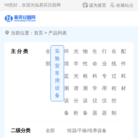
HI
您好，欢迎光临易买仪器网
设为首页
收藏站点
当前位置：
首页
>
产品列表
实
主 分 类
全
环
光
物
生
行
在
配
验
部
境
学
性
命
业
线
件
室
常
监
光
检
科
专
过
耗
用
设
测
谱
测
学
用
程
材
备
设
分
设
仪
仪
控
备
析
备
器
器
制
二级分类
全部
恒温/干燥/培养设备