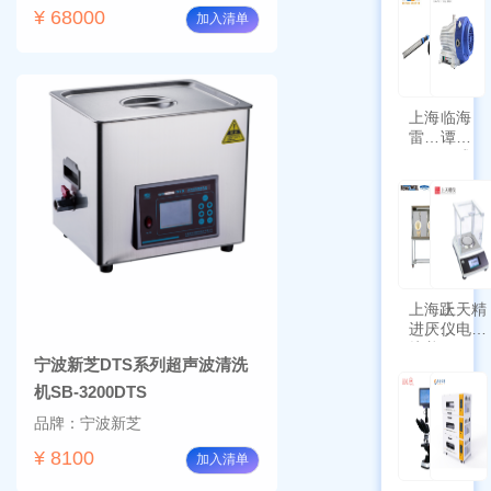
¥ 68000
加入清单
上海
临海
雷磁
谭氏
\WZB-
干式
177Y
涡旋
符合
泵
新国
SPL-
标带
10
定位
功能
上海跃
上天精
进厌氧
仪电子
培养箱
天平
宁波新芝DTS系列超声波清洗
HYQX-
AG225
III-T
带审计
机SB-3200DTS
追踪功
品牌：宁波新芝
能
¥ 8100
加入清单