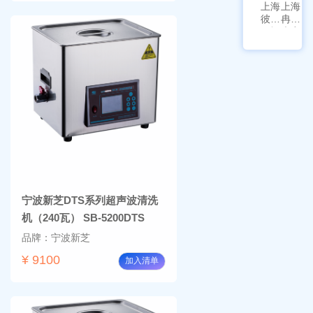
上海
上海
彼爱
冉绘
姆视
大容
频生
量叠
物显
加全
微镜
温恒
BM-
温摇
4000
床
Rsoi-
3030
宁波新芝DTS系列超声波清洗
机（240瓦） SB-5200DTS
品牌：宁波新芝
¥ 9100
加入清单