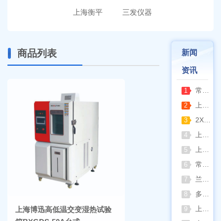
上海衡平
三发仪器
商品列表
新闻
资讯
常熟雪科实验室制冰机日常保养要点
1
上海梅颖浦：深耕混匀设备 赋能科研实验稳定开展
2
2XZ-2/4旋片真空泵完整清洗拆装流程（临海永昊真空泵实操指南）
3
上海一恒恒温振荡器全新控温升级技术介绍
4
上海精宏2026年最新动态：触控升级与低温干燥新方案落地
5
常熟双杰2026年8月动态：以产品迭代与资质沉淀夯实实验室设备合规根基
6
兰格恒流泵2026年8月动态：以专利落地与合规升级筑牢精密流体传输根基
7
多水样批量检测场景下 水质仪器提升作业效率的实践思路
8
上海棱光752Pro紫外可见分光光度计核心优势与适用场景解析
上海博迅高低温交变湿热试验
9