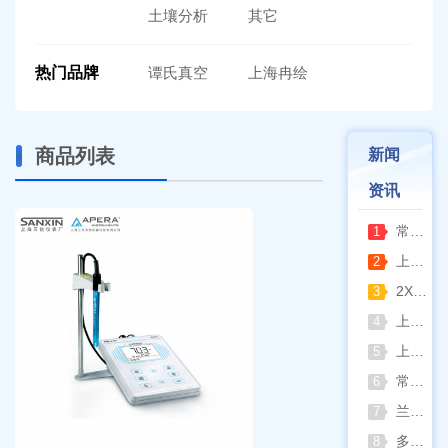
土壤分析
其它
热门品牌
谭氏真空
上海冉绘
商品列表
新闻
资讯
常熟雪科实验室制冰机日常保养要点
1
上海梅颖浦：深耕混匀设备 赋能科研实验稳定开展
2
2XZ-2/4旋片真空泵完整清洗拆装流程（临海永昊真空泵实操指南）
3
上海一恒恒温振荡器全新控温升级技术介绍
4
上海精宏2026年最新动态：触控升级与低温干燥新方案落地
5
常熟双杰2026年8月动态：以产品迭代与资质沉淀夯实实验室设备合规根基
6
兰格恒流泵2026年8月动态：以专利落地与合规升级筑牢精密流体传输根基
7
多水样批量检测场景下 水质仪器提升作业效率的实践思路
8