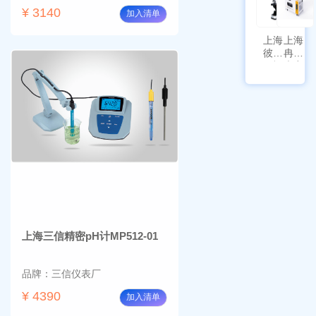
¥ 3140
加入清单
上海
上海
彼爱
冉绘
姆视
大容
频生
量叠
物显
加全
微镜
温恒
BM-
温摇
4000
床
Rsoi-
3030
上海三信精密pH计MP512-01
品牌：三信仪表厂
¥ 4390
加入清单