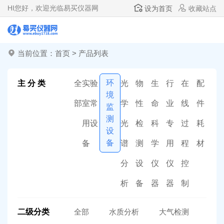
HI
您好，欢迎光临易买仪器网
设为首页
收藏站点
当前位置：
首页
>
产品列表
环
主 分 类
全
实验
光
物
生
行
在
配
境
部
室常
学
性
命
业
线
件
监
测
用设
光
检
科
专
过
耗
设
备
备
谱
测
学
用
程
材
分
设
仪
仪
控
析
备
器
器
制
二级分类
全部
水质分析
大气检测