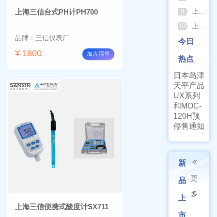
上海棱光752Pro紫外可见分光光度计核心优势与适用场景解析
上海三信台式PH计PH700
9
上海亚荣旋蒸+真空泵一站式实验室配套方案
10
品牌：三信仪表厂
今日
¥ 1800
加入清单
热点
日本岛津
天平产品
UX系列
和MOC-
120H预
停售通知
新
更
品
多
上
上海三信便携式酸度计SX711
市