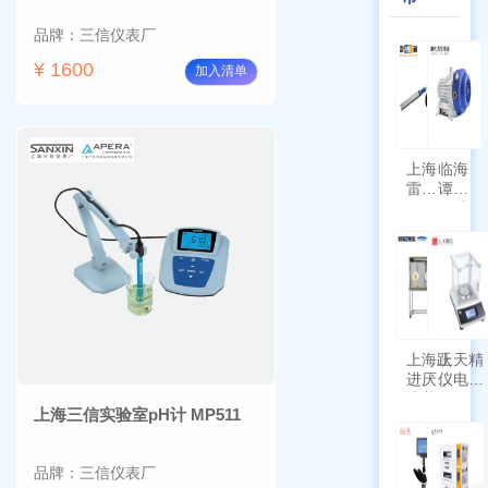
品牌：三信仪表厂
¥ 1600
加入清单
上海
临海
雷磁
谭氏
\WZB-
干式
177Y
涡旋
符合
泵
新国
SPL-
标带
10
定位
功能
上海跃
上天精
进厌氧
仪电子
培养箱
天平
上海三信实验室pH计 MP511
HYQX-
AG225
III-T
带审计
追踪功
品牌：三信仪表厂
能