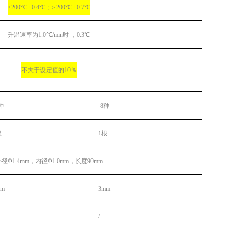
≤200℃ ±0.4℃ ; ＞200℃ ±0.7℃
升温速率为
1.0℃/min时 ，0.3℃
不大于
设定值的
10
％
种
8种
根
1根
外径
Φ
1.4mm，
内径
Φ
1.
0
mm，
长度
90mm
mm
3mm
/