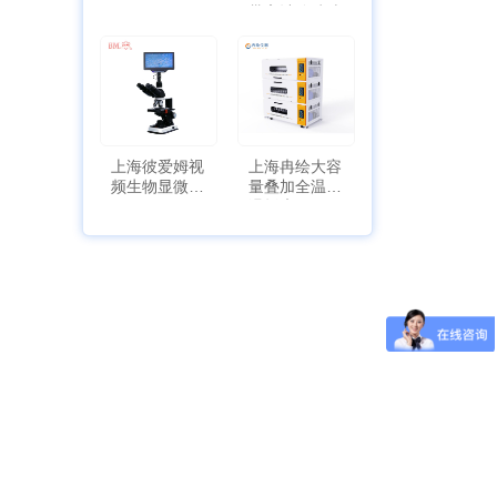
HYQX-III-T
带审计追踪功
能
上海彼爱姆视
上海冉绘大容
频生物显微镜
量叠加全温恒
BM-4000
温摇床Rsoi-
3030