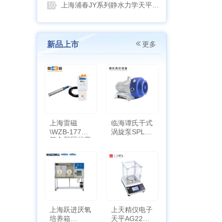
上海浦春JY系列静水力学天平：工程与科研领域的精准密度测试利器
10
新品上市
更多
上海雷磁
临海谭氏干式
\WZB-177Y
涡旋泵SPL-
符合新国标带
10
定位功能
上海跃进厌氧
上天精仪电子
培养箱
天平AG2255