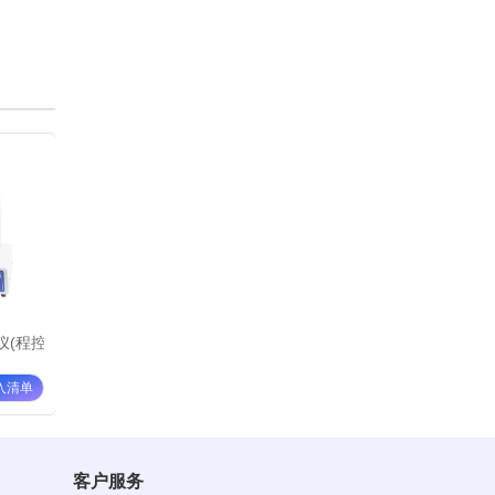
(程控、数显)WRR
上海仪电药物熔点仪WRR-Y
上海仪电数字熔点仪WRS-1B
上海
¥ 9980
¥ 12000
¥ 1
入清单
加入清单
加入清单
客户服务