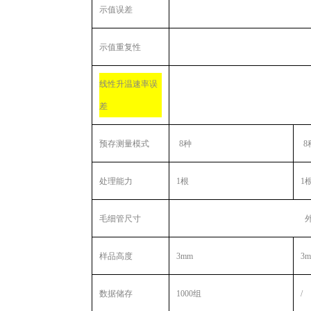
示值误差
示值重复性
线性升温速率误
差
预存测量模式
8种
8
处理能力
1根
1
毛细管尺寸
样品高度
3mm
3
数据储存
1000
组
/