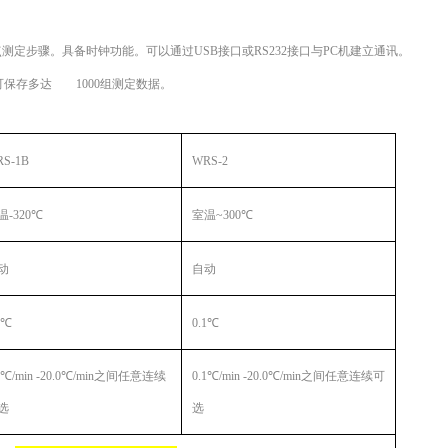
测定步骤。具备时钟功能。可以通过USB接口或RS232接口与PC机建立通讯。
可保存多达
1000组测定数据。
S-1B
WRS-
2
温
-3
2
0℃
室温
~3
0
0℃
动
自动
1℃
0.1℃
1℃/min -20.0℃/min之间任意连续
0.1℃/min -20.0℃/min之间任意连续可
选
选