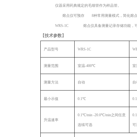
仪器采用药典规定的毛细管作为样品管。
熔点仪可预存
8种常用测量模式，简化熔点
WRS-1C
熔点仪具备测量记录存储功能，
【技术参数】
产品型号
W
RS-1C
WR
测量范围
室温
-
400
℃
室
测量方法
自动
自
最小示值
0.1℃
0.
0.1℃/min -20.0℃/min之间任意
0.
升温速率
连续可选
可