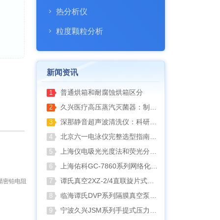
热分析仪
粒度颗粒分析
新闻资讯
普通烘箱和耐腐蚀烘箱区分
1
久兴医疗高压蒸汽灭菌器：制药科研灭菌的可靠之选
2
深那静音超声波清洗仪：科研洁净新标准，安静高效更安心
3
北京六一电泳仪完整选型指南（分电泳槽 + 电源两大模块，按实验场景直接匹配）
4
上海仪电吸光光度法和荧光分析法的异同
5
上海佑科GC-7860系列网络化气相色谱仪
6
谭氏真空2XZ-2/4直联旋片式真空泵全面升级，取消气镇阀、油镜变大更便捷
7
精密铂电阻
临海谭氏DVP系列隔膜真空泵：抗腐蚀、高稳定性的实验室与工业真空解决方案
8
宁波久兴JSM系列手提式压力蒸汽灭菌器：安全高效的实验室灭菌利器
9