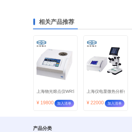
相关产品推荐
光微机熔点仪WRS-2A
上海物光熔点仪WRS-2C
上海仪电显微热分析仪(程控
00
¥ 19800
¥ 22000
加入清单
加入清单
加入清单
产品分类