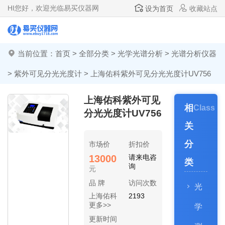
HI
您好，欢迎光临易买仪器网
设为首页
收藏站点
当前位置：
首页
>
全部分类
>
光学光谱分析
>
光谱分析仪器
>
紫外可见分光光度计
> 上海佑科紫外可见分光光度计UV756
上海佑科紫外可见
相
Class
分光光度计UV756
关
分
市场价
折扣价
13000
请来电咨
类
询
元
品 牌
访问次数
光
上海佑科
2193
更多>>
学
更新时间