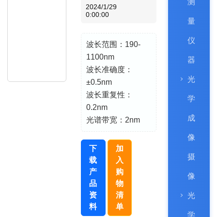
测
2024/1/29
0:00:00
量
仪
波长范围：190-
1100nm
器
波长准确度：
光
±0.5nm
波长重复性：
学
0.2nm
成
光谱带宽：2nm
像
下
加
摄
载
入
产
购
像
品
物
资
清
光
料
单
学