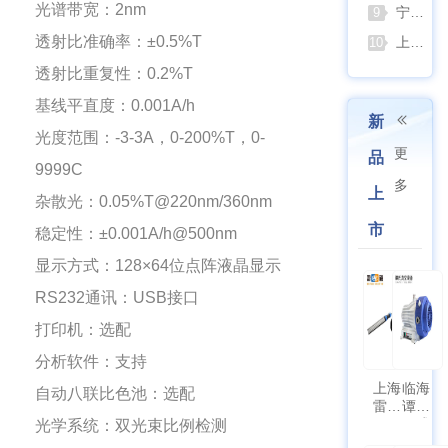
光谱带宽：2nm
宁波久兴JSM系列手提式压力蒸汽灭菌器：安全高效的实验室灭菌利器
9
透射比准确率：±0.5%T
上海浦春JY系列静水力学天平：工程与科研领域的精准密度测试利器
10
透射比重复性：0.2%T
基线平直度：0.001A/h
新
光度范围：-3-3A，0-200%T，0-
更
品
9999C
多
上
杂散光：0.05%T@220nm/360nm
市
稳定性：±0.001A/h@500nm
显示方式：128×64位点阵液晶显示
RS232通讯：USB接口
打印机：选配
分析软件：支持
上海
临海
自动八联比色池：选配
雷磁
谭氏
\WZB-
干式
光学系统：双光束比例检测
177Y
涡旋