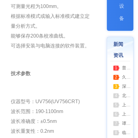
设
可测量光程为100mm。
根据标准模式或输入标准模式建立定
备
量分析方式。
能够保存200条校准曲线。
新闻
可选择安装与电脑连接的软件装置。
资讯
普通烘箱和耐腐蚀烘箱区分
1
技术参数
久兴医疗高压蒸汽灭菌器：制药科研灭菌的可靠之选
2
深那静音超声波清洗仪：科研洁净新标准，安静高效更安心
3
北京六一电泳仪完整选型指南（分电泳槽 + 电源两大模块，按实验场景直接匹配）
4
仪器型号：UV756(UV756CRT)
上海仪电吸光光度法和荧光分析法的异同
5
波长范围：190-1100nm
上海佑科GC-7860系列网络化气相色谱仪
6
波长准确度：±0.5nm
谭氏真空2XZ-2/4直联旋片式真空泵全面升级，取消气镇阀、油镜变大更便捷
7
波长重复性：0.2nm
临海谭氏DVP系列隔膜真空泵：抗腐蚀、高稳定性的实验室与工业真空解决方案
8