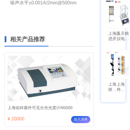
符合
噪声水平±0.001A/2min@500nm
泵
新国
SPL-
标带
10
定位
功能
上海跃
上天精
相关产品推荐
进厌氧
仪电子
培养箱
天平
HYQX-
AG225
III-T
带审计
追踪功
能
上海
上海
彼爱
冉绘
姆视
大容
频生
量叠
物显
加全
上海佑科紫外可见分光光度计N5000
上海佑科紫外可见
微镜
温恒
BM-
温摇
¥ 20000
¥ 22000
加入清单
4000
床
Rsoi-