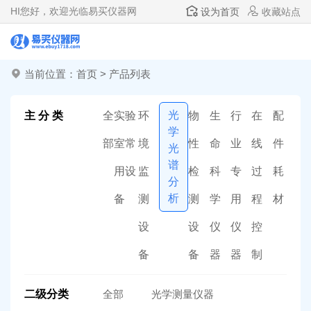
HI
您好，欢迎光临易买仪器网
设为首页
收藏站点
当前位置：
首页
>
产品列表
光
主 分 类
全
实验
环
物
生
行
在
配
学
部
室常
境
性
命
业
线
件
光
谱
用设
监
检
科
专
过
耗
分
析
备
测
测
学
用
程
材
设
设
仪
仪
控
备
备
器
器
制
二级分类
全部
光学测量仪器