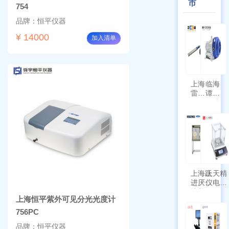
市
754
品牌：恒平仪器
¥ 14000
加入清单
上海
临海
雷磁
谭氏
\WZB-
干式
177Y
涡旋
符合
泵
新国
SPL-
标带
10
定位
功能
上海跃
上天精
进厌氧
仪电子
培养箱
天平
上海恒平紫外可见分光光度计
HYQX-
AG225
III-T
带审计
756PC
追踪功
品牌：恒平仪器
能