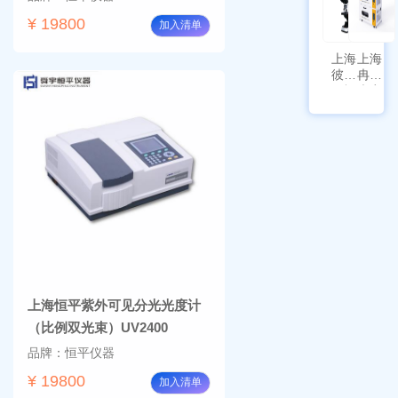
¥ 19800
加入清单
上海
上海
彼爱
冉绘
姆视
大容
频生
量叠
物显
加全
微镜
温恒
BM-
温摇
4000
床
Rsoi-
3030
上海恒平紫外可见分光光度计
（比例双光束）UV2400
品牌：恒平仪器
¥ 19800
加入清单