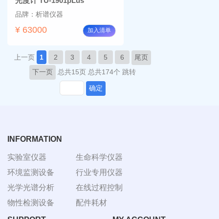
光度计 TU-1901pLus
品牌：析谱仪器
¥ 63000
加入清单
上一页
1
2
3
4
5
6
尾页
下一页
总共15页
总共174个
跳转
确定
INFORMATION
实验室仪器
生命科学仪器
环境监测设备
行业专用仪器
光学光谱分析
在线过程控制
物性检测设备
配件耗材