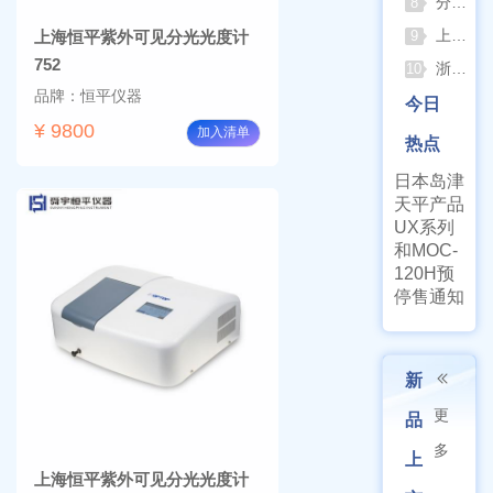
分清生物安全柜与洁净工作台 苏州安泰科普两类设备差异
8
上海申安灭菌器外排、内排与干燥功能全解析
上海恒平紫外可见分光光度计
9
752
浙江孚夏：打造合规可靠的实验室洁净装备
10
品牌：恒平仪器
今日
¥ 9800
加入清单
热点
日本岛津
天平产品
UX系列
和MOC-
120H预
停售通知
新
更
品
多
上
上海恒平紫外可见分光光度计