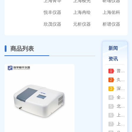
上海菁华
上海棱光
昕瑞仪器
悦丰仪器
上海冉绘
上海佑科
欣茂仪器
元析仪器
析谱仪器
商品列表
新闻
资讯
普通烘箱和耐腐蚀烘箱区分
1
久兴医疗高压蒸汽灭菌器：制药科研灭菌的可靠之选
2
深那静音超声波清洗仪：科研洁净新标准，安静高效更安心
3
全自动凯氏定氮仪测定焦炭中氮 上海纤检助力焦化行业精准检测
4
北京六一电泳仪完整选型指南（分电泳槽 + 电源两大模块，按实验场景直接匹配）
5
上海仪电吸光光度法和荧光分析法的异同
6
上海佑科GC-7860系列网络化气相色谱仪
7