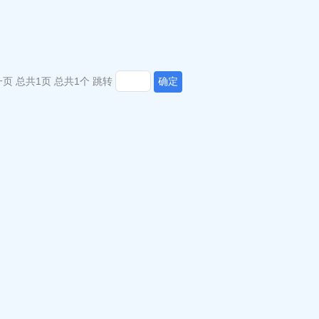
一页
总共1页
总共1个
跳转
确定