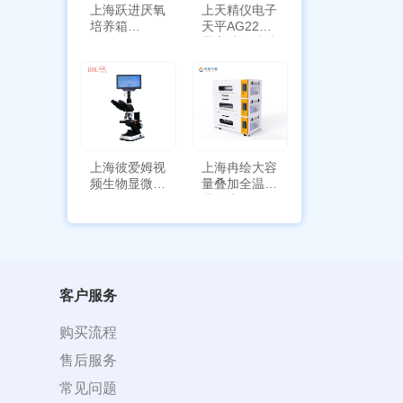
上海跃进厌氧
上天精仪电子
培养箱
天平AG2255
HYQX-III-T
带审计追踪功
能
上海彼爱姆视
上海冉绘大容
频生物显微镜
量叠加全温恒
BM-4000
温摇床Rsoi-
3030
客户服务
购买流程
售后服务
常见问题