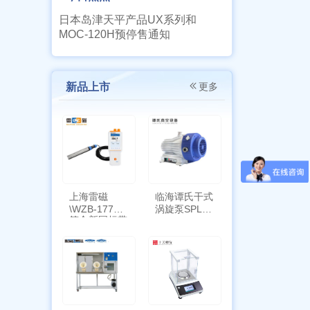
日本岛津天平产品UX系列和
MOC-120H预停售通知
新品上市
更多
上海雷磁
临海谭氏干式
\WZB-177Y
涡旋泵SPL-
符合新国标带
10
定位功能