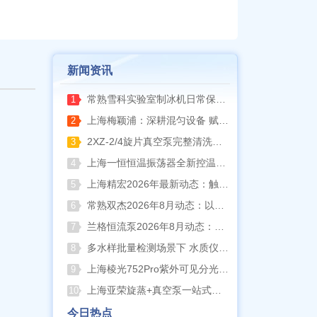
新闻资讯
常熟雪科实验室制冰机日常保养要点
1
上海梅颖浦：深耕混匀设备 赋能科研实验稳定开展
2
2XZ-2/4旋片真空泵完整清洗拆装流程（临海永昊真空泵实操指南）
3
上海一恒恒温振荡器全新控温升级技术介绍
4
上海精宏2026年最新动态：触控升级与低温干燥新方案落地
5
常熟双杰2026年8月动态：以产品迭代与资质沉淀夯实实验室设备合规根基
6
兰格恒流泵2026年8月动态：以专利落地与合规升级筑牢精密流体传输根基
7
多水样批量检测场景下 水质仪器提升作业效率的实践思路
8
上海棱光752Pro紫外可见分光光度计核心优势与适用场景解析
9
上海亚荣旋蒸+真空泵一站式实验室配套方案
10
今日热点