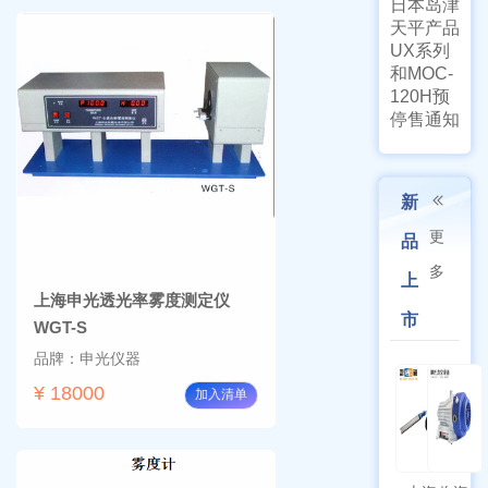
日本岛津
天平产品
UX系列
和MOC-
120H预
停售通知
新
更
品
多
上
上海申光透光率雾度测定仪
市
WGT-S
品牌：申光仪器
¥ 18000
加入清单