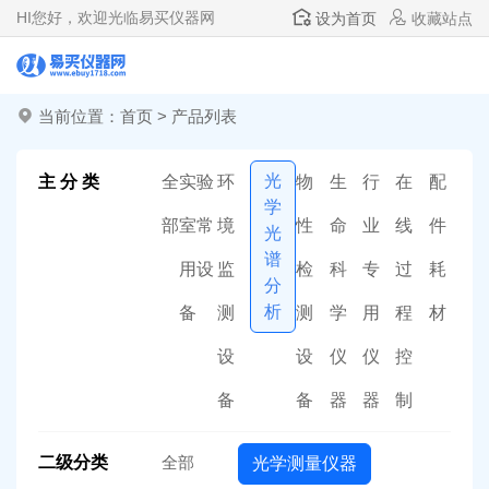
HI
您好，欢迎光临易买仪器网
设为首页
收藏站点
当前位置：
首页
>
产品列表
光
主 分 类
全
实验
环
物
生
行
在
配
学
部
室常
境
性
命
业
线
件
光
谱
用设
监
检
科
专
过
耗
分
析
备
测
测
学
用
程
材
设
设
仪
仪
控
备
备
器
器
制
二级分类
全部
光学测量仪器