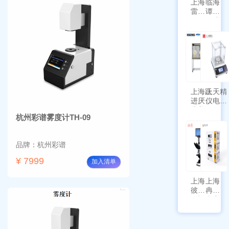
上海
临海
雷磁
谭氏
\WZB-
干式
177Y
涡旋
符合
泵
新国
SPL-
标带
10
定位
功能
上海跃
上天精
进厌氧
仪电子
培养箱
天平
杭州彩谱雾度计TH-09
HYQX-
AG225
III-T
带审计
追踪功
品牌：杭州彩谱
能
¥ 7999
加入清单
上海
上海
彼爱
冉绘
姆视
大容
频生
量叠
物显
加全
微镜
温恒