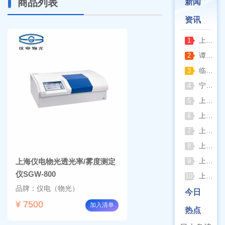
商品列表
新闻
资讯
上海亚荣旋蒸+真空泵一站式实验室配套方案
1
谭氏真空2XZ-2/4直联旋片式真空泵全面升级，取消气镇阀、油镜变大更便捷
2
临海谭氏DVP系列隔膜真空泵：抗腐蚀、高稳定性的实验室与工业真空解决方案
3
宁波久兴JSM系列手提式压力蒸汽灭菌器：安全高效的实验室灭菌利器
4
上海浦春JY系列静水力学天平：工程与科研领域的精准密度测试利器
5
上海申光WYA-2S数字阿贝折射仪与低温恒温槽组合应用方案
6
上海一恒生化培养箱科学选型指南
7
上海彼爱姆荧光显微镜在多领域样品荧光成像中的应用与工艺优化
8
上海仪电（上分）紫外可见分光光度计如何选型
上海仪电物光透光率/雾度测定
9
仪SGW-800
上海博迅果蝇培养箱核心特点
10
品牌：仪电（物光）
今日
¥ 7500
加入清单
热点