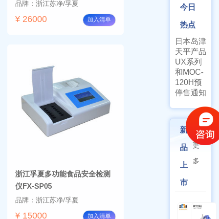
品牌：浙江苏净/孚夏
今日
¥ 26000
加入清单
热点
日本岛津
天平产品
UX系列
和MOC-
120H预
停售通知
新
更
品
多
上
浙江孚夏多功能食品安全检测
市
仪FX-SP05
品牌：浙江苏净/孚夏
¥ 15000
加入清单