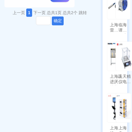
上一页
1
下一页
总共1页
总共2个
跳转
确定
上海
临海
雷磁
谭氏
\WZB-
干式
177Y
涡旋
符合
泵
新国
SPL-
标带
10
定位
功能
上海跃
上天精
进厌氧
仪电子
培养箱
天平
HYQX-
AG225
III-T
带审计
追踪功
能
上海
上海