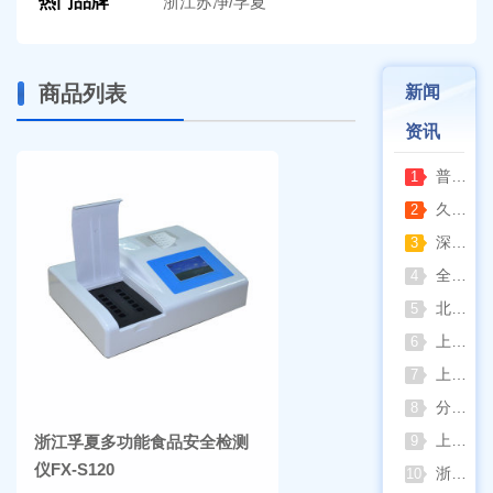
热门品牌
浙江苏净/孚夏
商品列表
新闻
资讯
普通烘箱和耐腐蚀烘箱区分
1
久兴医疗高压蒸汽灭菌器：制药科研灭菌的可靠之选
2
深那静音超声波清洗仪：科研洁净新标准，安静高效更安心
3
全自动凯氏定氮仪测定焦炭中氮 上海纤检助力焦化行业精准检测
4
北京六一电泳仪完整选型指南（分电泳槽 + 电源两大模块，按实验场景直接匹配）
5
上海仪电吸光光度法和荧光分析法的异同
6
上海佑科GC-7860系列网络化气相色谱仪
7
分清生物安全柜与洁净工作台 苏州安泰科普两类设备差异
8
上海申安灭菌器外排、内排与干燥功能全解析
浙江孚夏多功能食品安全检测
9
仪FX-S120
浙江孚夏：打造合规可靠的实验室洁净装备
10