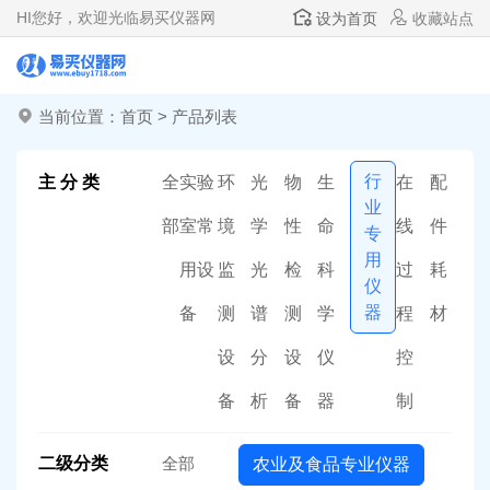
HI
您好，欢迎光临易买仪器网
设为首页
收藏站点
当前位置：
首页
>
产品列表
行
主 分 类
全
实验
环
光
物
生
在
配
业
部
室常
境
学
性
命
线
件
专
用
用设
监
光
检
科
过
耗
仪
器
备
测
谱
测
学
程
材
设
分
设
仪
控
备
析
备
器
制
二级分类
全部
农业及食品专业仪器