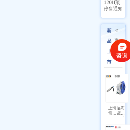
120H预
停售通知
新
更
品
多
上
市
上海
临海
雷磁
谭氏
\WZB-
干式
177Y
涡旋
符合
泵