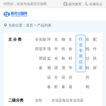
HI
您好，欢迎光临易买仪器网
设为首页
收藏站点
当前位置：
首页
>
产品列表
行
主 分 类
全
实验
环
光
物
生
在
配
业
部
室常
境
学
性
命
线
件
专
用
用设
监
光
检
科
过
耗
仪
器
备
测
谱
测
学
程
材
设
分
设
仪
控
备
析
备
器
制
二级分类
全部
农业及食品专业仪器