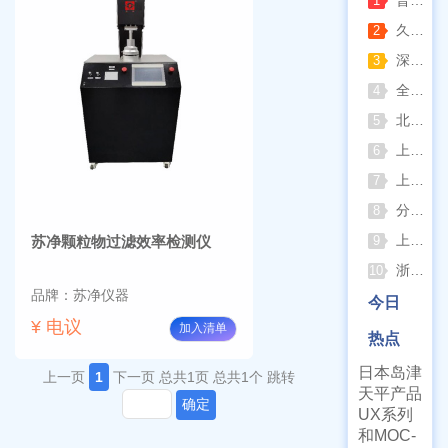
1
久兴医疗高压蒸汽灭菌器：制药科研灭菌的可靠之选
2
深那静音超声波清洗仪：科研洁净新标准，安静高效更安心
3
全自动凯氏定氮仪测定焦炭中氮 上海纤检助力焦化行业精准检测
4
北京六一电泳仪完整选型指南（分电泳槽 + 电源两大模块，按实验场景直接匹配）
5
上海仪电吸光光度法和荧光分析法的异同
6
上海佑科GC-7860系列网络化气相色谱仪
7
分清生物安全柜与洁净工作台 苏州安泰科普两类设备差异
8
上海申安灭菌器外排、内排与干燥功能全解析
苏净颗粒物过滤效率检测仪
9
浙江孚夏：打造合规可靠的实验室洁净装备
10
品牌：苏净仪器
今日
¥ 电议
加入清单
热点
日本岛津
上一页
1
下一页
总共1页
总共1个
跳转
天平产品
确定
UX系列
和MOC-