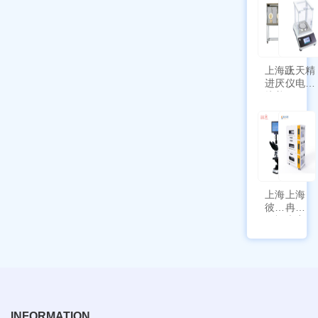
新国
SPL-
标带
10
定位
功能
上海跃
上天精
进厌氧
仪电子
培养箱
天平
HYQX-
AG225
III-T
带审计
追踪功
能
上海
上海
彼爱
冉绘
姆视
大容
频生
量叠
物显
加全
微镜
温恒
BM-
温摇
4000
床
Rsoi-
3030
INFORMATION