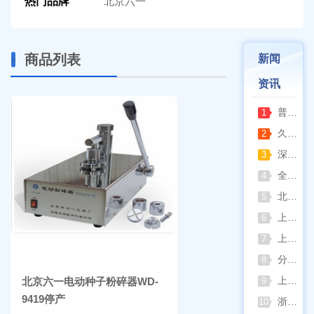
热门品牌
北京六一
商品列表
新闻
资讯
普通烘箱和耐腐蚀烘箱区分
1
久兴医疗高压蒸汽灭菌器：制药科研灭菌的可靠之选
2
深那静音超声波清洗仪：科研洁净新标准，安静高效更安心
3
全自动凯氏定氮仪测定焦炭中氮 上海纤检助力焦化行业精准检测
4
北京六一电泳仪完整选型指南（分电泳槽 + 电源两大模块，按实验场景直接匹配）
5
上海仪电吸光光度法和荧光分析法的异同
6
上海佑科GC-7860系列网络化气相色谱仪
7
分清生物安全柜与洁净工作台 苏州安泰科普两类设备差异
8
上海申安灭菌器外排、内排与干燥功能全解析
北京六一电动种子粉碎器WD-
9
9419停产
浙江孚夏：打造合规可靠的实验室洁净装备
10