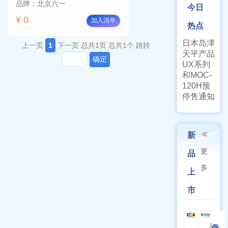
品牌：北京六一
今日
¥ 0
加入清单
热点
日本岛津
上一页
1
下一页
总共1页
总共1个
跳转
天平产品
确定
UX系列
和MOC-
120H预
停售通知
新
更
品
多
上
市