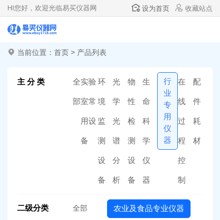
HI
您好，欢迎光临易买仪器网
设为首页
收藏站点
当前位置：
首页
>
产品列表
行
主 分 类
全
实验
环
光
物
生
在
配
业
部
室常
境
学
性
命
线
件
专
用
用设
监
光
检
科
过
耗
仪
器
备
测
谱
测
学
程
材
设
分
设
仪
控
备
析
备
器
制
二级分类
全部
农业及食品专业仪器