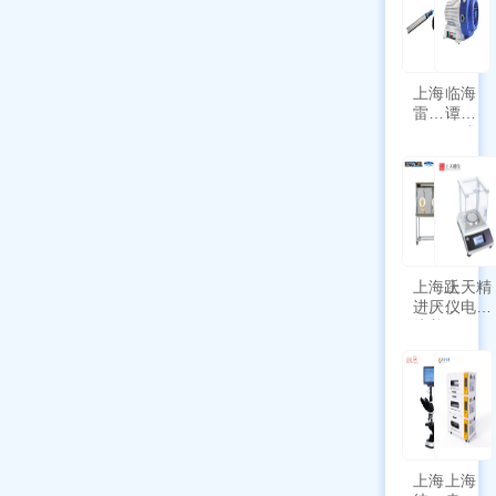
上海
临海
雷磁
谭氏
\WZB-
干式
177Y
涡旋
符合
泵
新国
SPL-
标带
10
定位
功能
上海跃
上天精
进厌氧
仪电子
培养箱
天平
HYQX-
AG225
III-T
带审计
追踪功
能
上海
上海