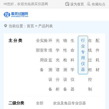
HI
您好，欢迎光临易买仪器网
设为首页
收藏站点
当前位置：
首页
>
产品列表
行
主 分 类
全
实验
环
光
物
生
在
配
业
部
室常
境
学
性
命
线
件
专
用
用设
监
光
检
科
过
耗
仪
器
备
测
谱
测
学
程
材
设
分
设
仪
控
备
析
备
器
制
二级分类
全部
农业及食品专业仪器