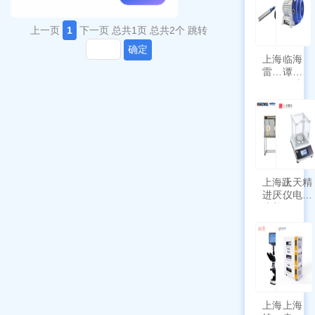
上一页
1
下一页
总共1页
总共2个
跳转
确定
上海
临海
雷磁
谭氏
\WZB-
干式
177Y
涡旋
符合
泵
新国
SPL-
标带
10
定位
功能
上海跃
上天精
进厌氧
仪电子
培养箱
天平
HYQX-
AG225
III-T
带审计
追踪功
能
上海
上海