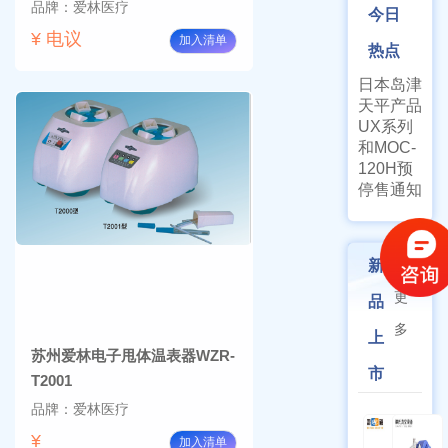
品牌：爱林医疗
今日
¥ 电议
加入清单
热点
日本岛津
天平产品
UX系列
和MOC-
120H预
停售通知
新
更
品
多
上
苏州爱林电子甩体温表器WZR-
市
T2001
品牌：爱林医疗
¥
加入清单