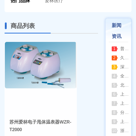
热门品牌
爱林医疗
商品列表
新闻
资讯
普通烘箱和耐腐蚀烘箱区分
1
久兴医疗高压蒸汽灭菌器：制药科研灭菌的可靠之选
2
深那静音超声波清洗仪：科研洁净新标准，安静高效更安心
3
全自动凯氏定氮仪测定焦炭中氮 上海纤检助力焦化行业精准检测
4
北京六一电泳仪完整选型指南（分电泳槽 + 电源两大模块，按实验场景直接匹配）
5
上海仪电吸光光度法和荧光分析法的异同
6
上海佑科GC-7860系列网络化气相色谱仪
7
分清生物安全柜与洁净工作台 苏州安泰科普两类设备差异
8
上海申安灭菌器外排、内排与干燥功能全解析
苏州爱林电子甩体温表器WZR-
9
T2000
浙江孚夏：打造合规可靠的实验室洁净装备
10