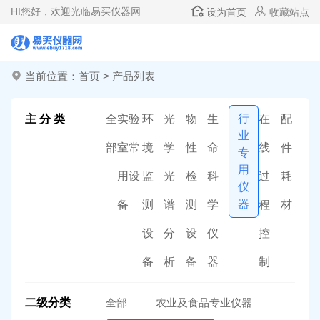
HI
您好，欢迎光临易买仪器网
设为首页
收藏站点
当前位置：
首页
>
产品列表
行
主 分 类
全
实验
环
光
物
生
在
配
业
部
室常
境
学
性
命
线
件
专
用
用设
监
光
检
科
过
耗
仪
器
备
测
谱
测
学
程
材
设
分
设
仪
控
备
析
备
器
制
二级分类
全部
农业及食品专业仪器