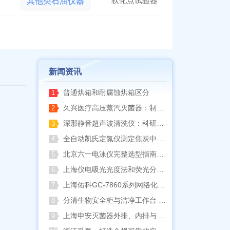
软化点试验器
其他类石油仪器
新闻资讯
普通烘箱和耐腐蚀烘箱区分
1
久兴医疗高压蒸汽灭菌器：制药科研灭菌的可靠之选
2
深那静音超声波清洗仪：科研洁净新标准，安静高效更安心
3
全自动凯氏定氮仪测定焦炭中氮 上海纤检助力焦化行业精准检测
4
北京六一电泳仪完整选型指南（分电泳槽 + 电源两大模块，按实验场景直接匹配）
5
上海仪电吸光光度法和荧光分析法的异同
6
上海佑科GC-7860系列网络化气相色谱仪
7
分清生物安全柜与洁净工作台 苏州安泰科普两类设备差异
8
上海申安灭菌器外排、内排与干燥功能全解析
9