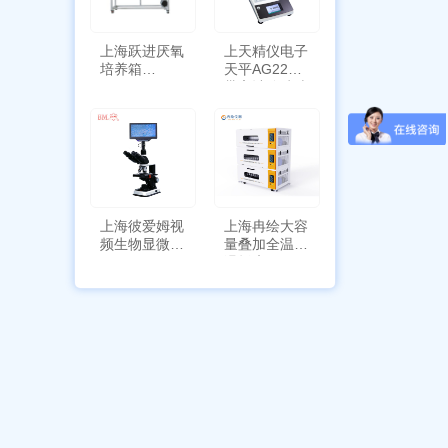
上海跃进厌氧
上天精仪电子
培养箱
天平AG2255
HYQX-III-T
带审计追踪功
能
上海彼爱姆视
上海冉绘大容
频生物显微镜
量叠加全温恒
BM-4000
温摇床Rsoi-
3030