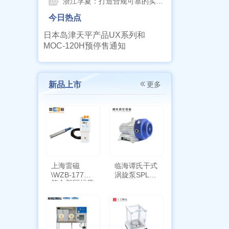
浙江孚夏：打造合规可靠的实验室洁净装备
10
今日热点
日本岛津天平产品UX系列和
MOC-120H预停售通知
新品上市
更多
上海雷磁
临海谭氏干式
\WZB-177Y
涡旋泵SPL-
符合新国标带
10
定位功能