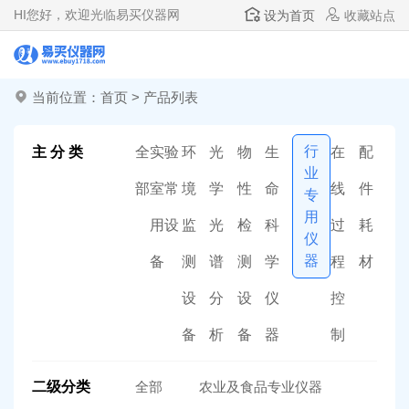
HI
您好，欢迎光临易买仪器网
设为首页
收藏站点
当前位置：
首页
>
产品列表
行
主 分 类
全
实验
环
光
物
生
在
配
业
部
室常
境
学
性
命
线
件
专
用
用设
监
光
检
科
过
耗
仪
器
备
测
谱
测
学
程
材
设
分
设
仪
控
备
析
备
器
制
二级分类
全部
农业及食品专业仪器