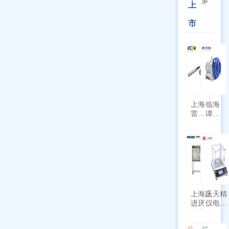
多
上
市
上海
临海
雷磁
谭氏
\WZB-
干式
177Y
涡旋
符合
泵
新国
SPL-
标带
10
定位
功能
上海跃
上天精
进厌氧
仪电子
培养箱
天平
HYQX-
AG225