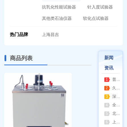
抗乳化性能试验器
针入度试验器
其他类石油仪器
软化点试验器
热门品牌
上海昌吉
商品列表
新闻
资讯
普通烘箱和耐腐蚀烘箱区分
1
久兴医疗高压蒸汽灭菌器：制药科研灭菌的可靠之选
2
深那静音超声波清洗仪：科研洁净新标准，安静高效更安心
3
全自动凯氏定氮仪测定焦炭中氮 上海纤检助力焦化行业精准检测
4
北京六一电泳仪完整选型指南（分电泳槽 + 电源两大模块，按实验场景直接匹配）
5
上海仪电吸光光度法和荧光分析法的异同
6