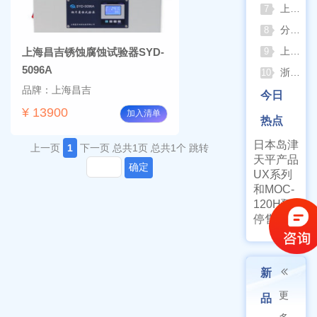
上海佑科GC-7860系列网络化气相色谱仪
7
分清生物安全柜与洁净工作台 苏州安泰科普两类设备差异
8
上海申安灭菌器外排、内排与干燥功能全解析
上海昌吉锈蚀腐蚀试验器SYD-
9
5096A
浙江孚夏：打造合规可靠的实验室洁净装备
10
品牌：上海昌吉
今日
¥ 13900
加入清单
热点
日本岛津
上一页
1
下一页
总共1页
总共1个
跳转
天平产品
确定
UX系列
和MOC-
120H预
停售通知
新
更
品