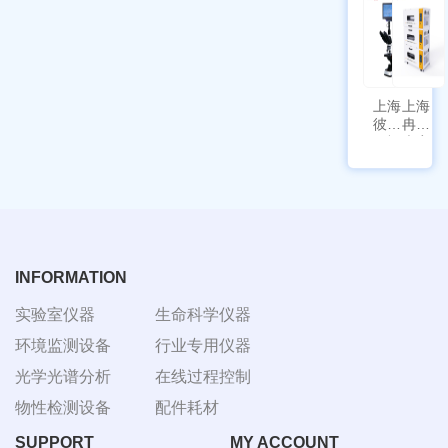
III-T
带审计
追踪功
能
上海
上海
彼爱
冉绘
姆视
大容
频生
量叠
物显
加全
微镜
温恒
BM-
温摇
4000
床
Rsoi-
3030
INFORMATION
实验室仪器
生命科学仪器
环境监测设备
行业专用仪器
光学光谱分析
在线过程控制
物性检测设备
配件耗材
SUPPORT
MY ACCOUNT