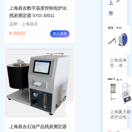
多
上
上海昌吉数字温度控制电炉法
市
残炭测定器 SYD-30011
品牌：上海昌吉
¥ 6600
加入清单
上海
临海
雷磁
谭氏
\WZB-
干式
177Y
涡旋
符合
泵
新国
SPL-
标带
10
定位
功能
上海跃
上天精
进厌氧
仪电子
培养箱
天平
上海昌吉石油产品残炭测定器
HYQX-
AG225