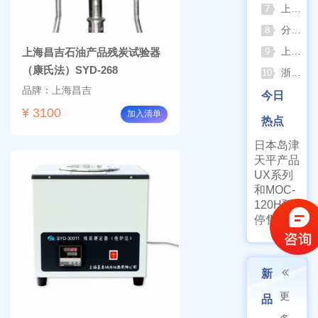
上海佑科GC-7860系列网络化气相色谱仪
7
分清生物安全柜与洁净工作台 苏州安泰科普两类设备差异
8
上海申安灭菌器外排、内排与干燥功能全解析
上海昌吉石油产品残炭试验器
9
（康氏法）SYD-268
浙江孚夏：打造合规可靠的实验室洁净装备
10
品牌：上海昌吉
今日
¥ 3100
加入清单
热点
日本岛津
天平产品
UX系列
和MOC-
120H预
停售通知
新
更
品