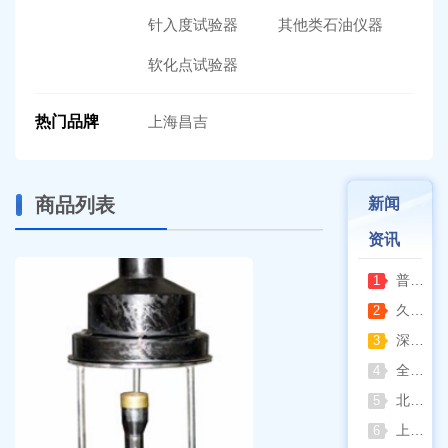
针入度试验器
其他类石油仪器
软化点试验器
热门品牌
上海昌吉
商品列表
新闻
资讯
普通烘箱和耐腐蚀烘箱区分
1
久兴医疗高压蒸汽灭菌器：制药科研灭菌的可靠之选
2
深那静音超声波清洗仪：科研洁净新标准，安静高效更安心
3
全自动凯氏定氮仪测定焦炭中氮 上海纤检助力焦化行业精准检测
4
北京六一电泳仪完整选型指南（分电泳槽 + 电源两大模块，按实验场景直接匹配）
5
上海仪电吸光光度法和荧光分析法的异同
6