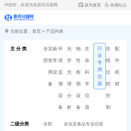
HI
您好，欢迎光临易买仪器网
设为首页
收藏站点
当前位置：
首页
>
产品列表
行
主 分 类
全
实验
环
光
物
生
在
配
业
部
室常
境
学
性
命
线
件
专
用
用设
监
光
检
科
过
耗
仪
器
备
测
谱
测
学
程
材
设
分
设
仪
控
备
析
备
器
制
二级分类
全部
农业及食品专业仪器