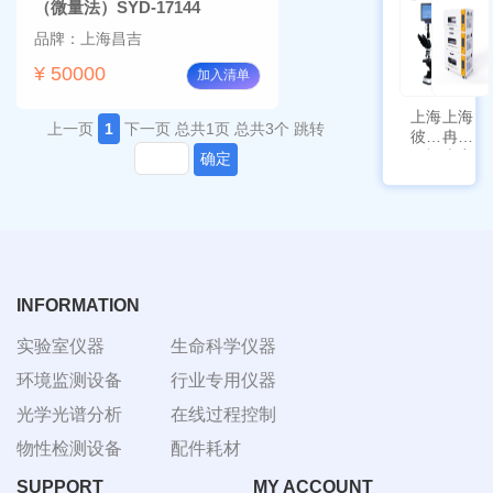
III-T
带审计
（微量法）SYD-17144
追踪功
品牌：上海昌吉
能
¥ 50000
加入清单
上海
上海
上一页
1
下一页
总共1页
总共3个
跳转
彼爱
冉绘
姆视
大容
确定
频生
量叠
物显
加全
微镜
温恒
BM-
温摇
4000
床
Rsoi-
3030
INFORMATION
实验室仪器
生命科学仪器
环境监测设备
行业专用仪器
光学光谱分析
在线过程控制
物性检测设备
配件耗材
SUPPORT
MY ACCOUNT