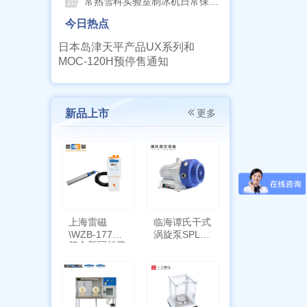
常熟雪科实验室制冰机日常保养要点
10
今日热点
日本岛津天平产品UX系列和
MOC-120H预停售通知
新品上市
更多
上海雷磁
临海谭氏干式
\WZB-177Y
涡旋泵SPL-
符合新国标带
10
定位功能