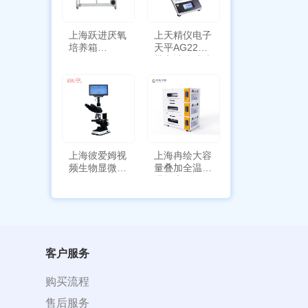
上海跃进厌氧
上天精仪电子
培养箱
天平AG2255
HYQX-III-T
带审计追踪功
能
上海彼爱姆视
上海冉绘大容
频生物显微镜
量叠加全温恒
BM-4000
温摇床Rsoi-
3030
客户服务
购买流程
售后服务