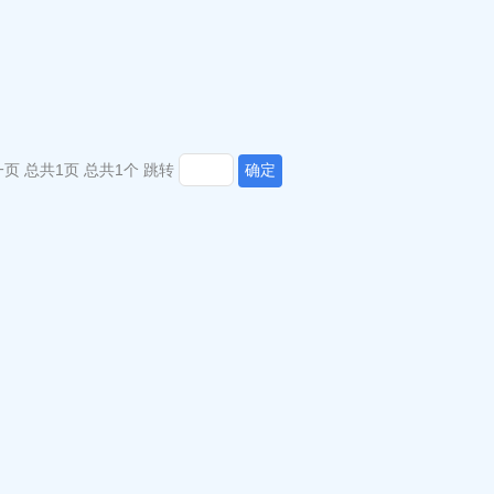
一页
总共1页
总共1个
跳转
确定