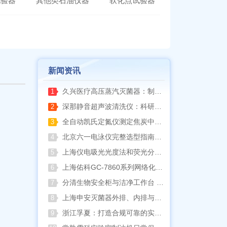
试验器
其他类石油仪器
软化点试验器
新闻资讯
久兴医疗高压蒸汽灭菌器：制药科研灭菌的可靠之选
1
深那静音超声波清洗仪：科研洁净新标准，安静高效更安心
2
全自动凯氏定氮仪测定焦炭中氮 上海纤检助力焦化行业精准检测
3
北京六一电泳仪完整选型指南（分电泳槽 + 电源两大模块，按实验场景直接匹配）
4
上海仪电吸光光度法和荧光分析法的异同
5
上海佑科GC-7860系列网络化气相色谱仪
6
分清生物安全柜与洁净工作台 苏州安泰科普两类设备差异
7
上海申安灭菌器外排、内排与干燥功能全解析
8
浙江孚夏：打造合规可靠的实验室洁净装备
9