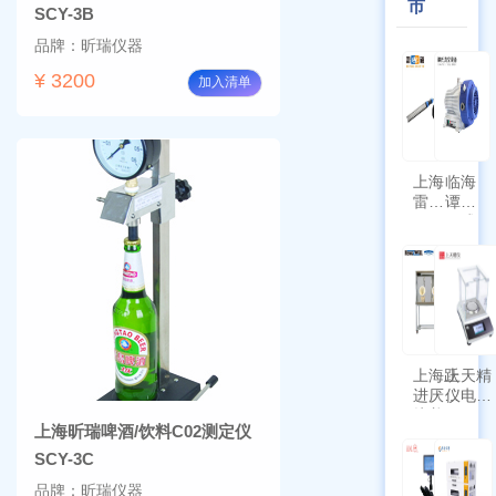
市
SCY-3B
品牌：昕瑞仪器
¥ 3200
加入清单
上海
临海
雷磁
谭氏
\WZB-
干式
177Y
涡旋
符合
泵
新国
SPL-
标带
10
定位
功能
上海跃
上天精
进厌氧
仪电子
培养箱
天平
上海昕瑞啤酒/饮料C02测定仪
HYQX-
AG225
III-T
带审计
SCY-3C
追踪功
品牌：昕瑞仪器
能