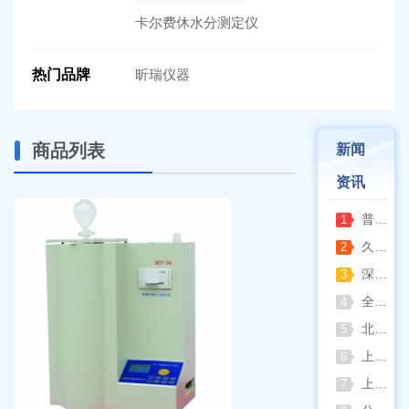
卡尔费休水分测定仪
热门品牌
昕瑞仪器
商品列表
新闻
资讯
普通烘箱和耐腐蚀烘箱区分
1
久兴医疗高压蒸汽灭菌器：制药科研灭菌的可靠之选
2
深那静音超声波清洗仪：科研洁净新标准，安静高效更安心
3
全自动凯氏定氮仪测定焦炭中氮 上海纤检助力焦化行业精准检测
4
北京六一电泳仪完整选型指南（分电泳槽 + 电源两大模块，按实验场景直接匹配）
5
上海仪电吸光光度法和荧光分析法的异同
6
上海佑科GC-7860系列网络化气相色谱仪
7