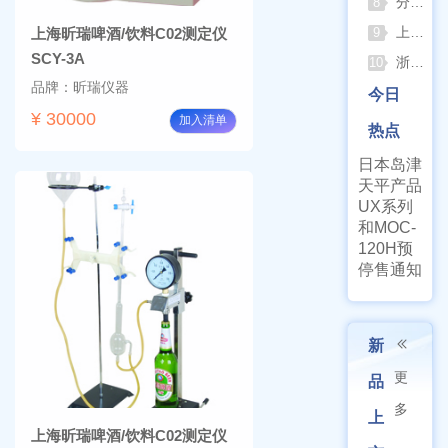
分清生物安全柜与洁净工作台 苏州安泰科普两类设备差异
8
上海申安灭菌器外排、内排与干燥功能全解析
上海昕瑞啤酒/饮料C02测定仪
9
SCY-3A
浙江孚夏：打造合规可靠的实验室洁净装备
10
品牌：昕瑞仪器
今日
¥ 30000
加入清单
热点
日本岛津
天平产品
UX系列
和MOC-
120H预
停售通知
新
更
品
多
上
上海昕瑞啤酒/饮料C02测定仪