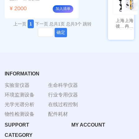
¥ 2000
加入清单
上海
上海
上一页
1
下一页
总共1页
总共3个
跳转
彼爱
冉绘
姆视
大容
确定
频生
量叠
物显
加全
微镜
温恒
BM-
温摇
4000
床
Rsoi-
3030
INFORMATION
实验室仪器
生命科学仪器
环境监测设备
行业专用仪器
光学光谱分析
在线过程控制
物性检测设备
配件耗材
SUPPORT
MY ACCOUNT
CATEGORY