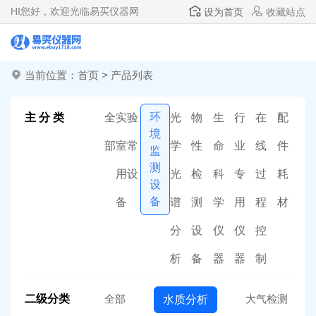
HI
您好，欢迎光临易买仪器网
设为首页
收藏站点
当前位置：
首页
>
产品列表
环
主 分 类
全
实验
光
物
生
行
在
配
境
部
室常
学
性
命
业
线
件
监
测
用设
光
检
科
专
过
耗
设
备
备
谱
测
学
用
程
材
分
设
仪
仪
控
析
备
器
器
制
二级分类
全部
大气检测
水质分析