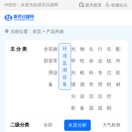
HI
您好，欢迎光临易买仪器网
设为首页
收藏站点
当前位置：
首页
>
产品列表
环
主 分 类
全
实验
光
物
生
行
在
配
境
部
室常
学
性
命
业
线
件
监
测
用设
光
检
科
专
过
耗
设
备
备
谱
测
学
用
程
材
分
设
仪
仪
控
析
备
器
器
制
二级分类
全部
大气检测
水质分析