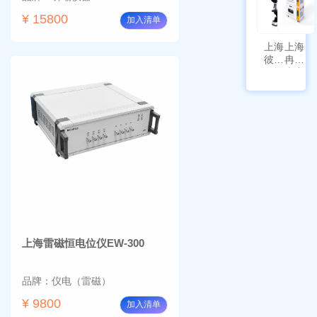
¥ 15800
加入清单
上海
上海
彼爱
冉绘
姆视
大容
频生
量叠
物显
加全
微镜
温恒
BM-
温摇
4000
床
Rsoi-
3030
上海雷磁恒电位仪EW-300
品牌：仪电（雷磁）
¥ 9800
加入清单