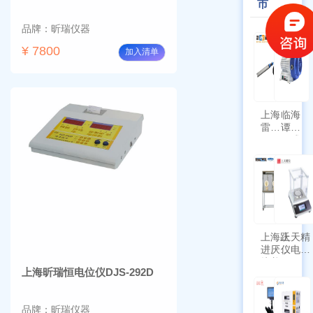
市
品牌：昕瑞仪器
¥ 7800
加入清单
上海
临海
雷磁
谭氏
\WZB-
干式
177Y
涡旋
符合
泵
新国
SPL-
标带
10
定位
功能
上海跃
上天精
进厌氧
仪电子
培养箱
天平
上海昕瑞恒电位仪DJS-292D
HYQX-
AG225
III-T
带审计
追踪功
品牌：昕瑞仪器
能