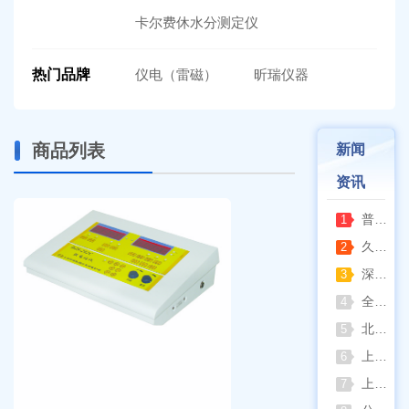
卡尔费休水分测定仪
热门品牌
仪电（雷磁）
昕瑞仪器
商品列表
新闻
资讯
普通烘箱和耐腐蚀烘箱区分
1
久兴医疗高压蒸汽灭菌器：制药科研灭菌的可靠之选
2
深那静音超声波清洗仪：科研洁净新标准，安静高效更安心
3
全自动凯氏定氮仪测定焦炭中氮 上海纤检助力焦化行业精准检测
4
北京六一电泳仪完整选型指南（分电泳槽 + 电源两大模块，按实验场景直接匹配）
5
上海仪电吸光光度法和荧光分析法的异同
6
上海佑科GC-7860系列网络化气相色谱仪
7