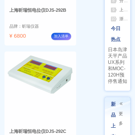
分清生物安全柜与洁净工作台 苏州安泰科普两类设备差异
8
上海申安灭菌器外排、内排与干燥功能全解析
上海昕瑞恒电位仪DJS-292B
9
浙江孚夏：打造合规可靠的实验室洁净装备
10
品牌：昕瑞仪器
今日
¥ 6800
加入清单
热点
日本岛津
天平产品
UX系列
和MOC-
120H预
停售通知
新
更
品
多
上
上海昕瑞恒电位仪DJS-292C