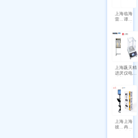
上海
临海
雷磁
谭氏
\WZB-
干式
177Y
涡旋
符合
泵
新国
SPL-
标带
10
定位
功能
上海跃
上天精
进厌氧
仪电子
培养箱
天平
HYQX-
AG225
III-T
带审计
追踪功
能
上海
上海
彼爱
冉绘
姆视
大容
频生
量叠