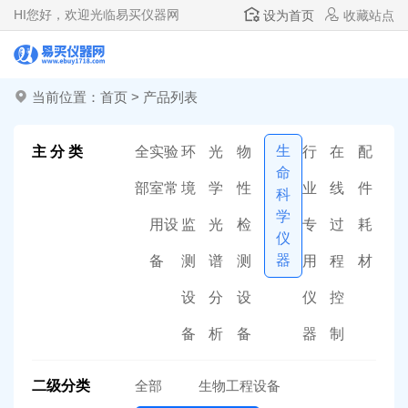
HI
您好，欢迎光临易买仪器网
设为首页
收藏站点
当前位置：
首页
>
产品列表
生
主 分 类
全
实验
环
光
物
行
在
配
命
部
室常
境
学
性
业
线
件
科
学
用设
监
光
检
专
过
耗
仪
器
备
测
谱
测
用
程
材
设
分
设
仪
控
备
析
备
器
制
二级分类
全部
生物工程设备