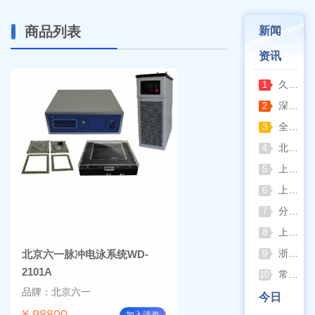
商品列表
新闻
资讯
久兴医疗高压蒸汽灭菌器：制药科研灭菌的可靠之选
1
深那静音超声波清洗仪：科研洁净新标准，安静高效更安心
2
全自动凯氏定氮仪测定焦炭中氮 上海纤检助力焦化行业精准检测
3
北京六一电泳仪完整选型指南（分电泳槽 + 电源两大模块，按实验场景直接匹配）
4
上海仪电吸光光度法和荧光分析法的异同
5
上海佑科GC-7860系列网络化气相色谱仪
6
分清生物安全柜与洁净工作台 苏州安泰科普两类设备差异
7
上海申安灭菌器外排、内排与干燥功能全解析
8
浙江孚夏：打造合规可靠的实验室洁净装备
北京六一脉冲电泳系统WD-
9
2101A
常熟雪科实验室制冰机日常保养要点
10
品牌：北京六一
今日
¥ 98800