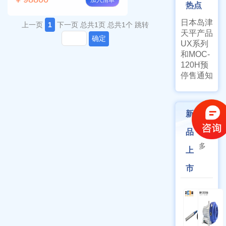
加入清单
热点
日本岛津
上一页
1
下一页
总共1页
总共1个
跳转
天平产品
确定
UX系列
和MOC-
120H预
停售通知
新
更
品
多
上
市