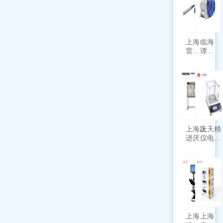
上海
临海
雷磁
谭氏
\WZB-
干式
177Y
涡旋
符合
泵
新国
SPL-
标带
10
定位
功能
上海跃
上天精
进厌氧
仪电子
培养箱
天平
HYQX-
AG225
III-T
带审计
追踪功
能
上海
上海