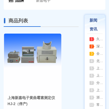
热门品牌
新嘉电子
商品列表
新闻
资讯
久兴医疗高压蒸汽灭菌器：制药科研灭菌的可靠之选
1
深那静音超声波清洗仪：科研洁净新标准，安静高效更安心
2
全自动凯氏定氮仪测定焦炭中氮 上海纤检助力焦化行业精准检测
3
北京六一电泳仪完整选型指南（分电泳槽 + 电源两大模块，按实验场景直接匹配）
4
上海仪电吸光光度法和荧光分析法的异同
5
上海佑科GC-7860系列网络化气相色谱仪
6
分清生物安全柜与洁净工作台 苏州安泰科普两类设备差异
7
上海申安灭菌器外排、内排与干燥功能全解析
8
浙江孚夏：打造合规可靠的实验室洁净装备
上海新嘉电子黄曲霉素测定仪
9
HJ-2（停产)
常熟雪科实验室制冰机日常保养要点
10