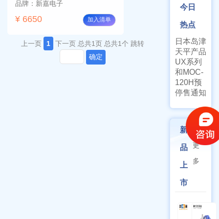
品牌：新嘉电子
今日
¥ 6650
加入清单
热点
日本岛津
上一页
1
下一页
总共1页
总共1个
跳转
天平产品
确定
UX系列
和MOC-
120H预
停售通知
新
更
品
多
上
市