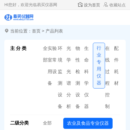
HI
您好，欢迎光临易买仪器网
设为首页
收藏站点
当前位置：
首页
>
产品列表
行
主 分 类
全
实验
环
光
物
生
在
配
业
部
室常
境
学
性
命
线
件
专
用
用设
监
光
检
科
过
耗
仪
器
备
测
谱
测
学
程
材
设
分
设
仪
控
备
析
备
器
制
二级分类
全部
农业及食品专业仪器