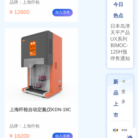
品牌：上海纤检
今日
¥ 12600
加入清单
热点
日本岛津
天平产品
UX系列
和MOC-
120H预
停售通知
新
更
品
多
上
上海纤检自动定氮仪KDN-19C
市
品牌：上海纤检
¥ 16200
加入清单