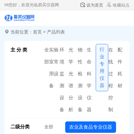
HI
您好，欢迎光临易买仪器网
设为首页
收藏站点
当前位置：
首页
>
产品列表
行
主 分 类
全
实验
环
光
物
生
在
配
业
部
室常
境
学
性
命
线
件
专
用
用设
监
光
检
科
过
耗
仪
器
备
测
谱
测
学
程
材
设
分
设
仪
控
备
析
备
器
制
二级分类
全部
农业及食品专业仪器