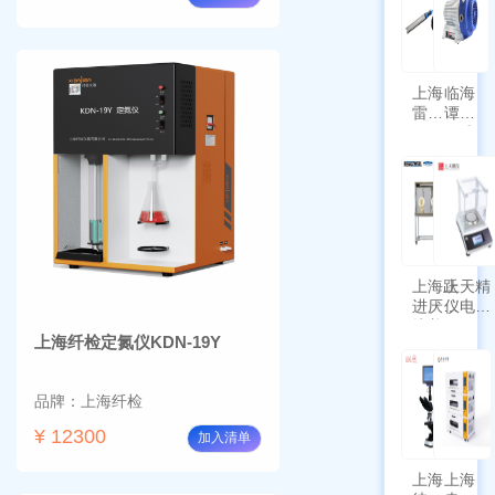
上海
临海
雷磁
谭氏
\WZB-
干式
177Y
涡旋
符合
泵
新国
SPL-
标带
10
定位
功能
上海跃
上天精
进厌氧
仪电子
培养箱
天平
上海纤检定氮仪KDN-19Y
HYQX-
AG225
III-T
带审计
追踪功
品牌：上海纤检
能
¥ 12300
加入清单
上海
上海