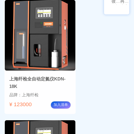
彼爱
冉绘
姆视
大容
频生
量叠
物显
加全
微镜
温恒
BM-
温摇
4000
床
Rsoi-
3030
上海纤检全自动定氮仪KDN-
18K
品牌：上海纤检
¥ 123000
加入清单