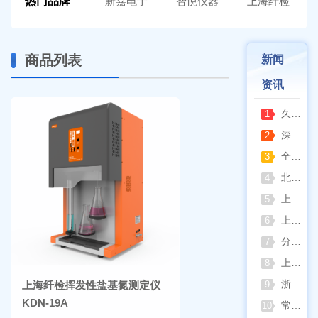
热门品牌
新嘉电子
智悦仪器
上海纤检
商品列表
新闻
资讯
久兴医疗高压蒸汽灭菌器：制药科研灭菌的可靠之选
1
深那静音超声波清洗仪：科研洁净新标准，安静高效更安心
2
全自动凯氏定氮仪测定焦炭中氮 上海纤检助力焦化行业精准检测
3
北京六一电泳仪完整选型指南（分电泳槽 + 电源两大模块，按实验场景直接匹配）
4
上海仪电吸光光度法和荧光分析法的异同
5
上海佑科GC-7860系列网络化气相色谱仪
6
分清生物安全柜与洁净工作台 苏州安泰科普两类设备差异
7
上海申安灭菌器外排、内排与干燥功能全解析
8
浙江孚夏：打造合规可靠的实验室洁净装备
上海纤检挥发性盐基氮测定仪
9
KDN-19A
常熟雪科实验室制冰机日常保养要点
10