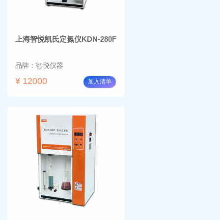
上海智悦凯氏定氮仪KDN-280F
品牌：智悦仪器
¥ 12000
加入清单