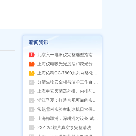
新闻资讯
北京六一电泳仪完整选型指南（分电泳槽 + 电源两大模块，按实验场景直接匹配）
1
上海仪电吸光光度法和荧光分析法的异同
2
上海佑科GC-7860系列网络化气相色谱仪
3
分清生物安全柜与洁净工作台 苏州安泰科普两类设备差异
4
上海申安灭菌器外排、内排与干燥功能全解析
5
浙江孚夏：打造合规可靠的实验室洁净装备
6
常熟雪科实验室制冰机日常保养要点
7
上海梅颖浦：深耕混匀设备 赋能科研实验稳定开展
8
2XZ-2/4旋片真空泵完整清洗拆装流程（临海永昊真空泵实操指南）
9