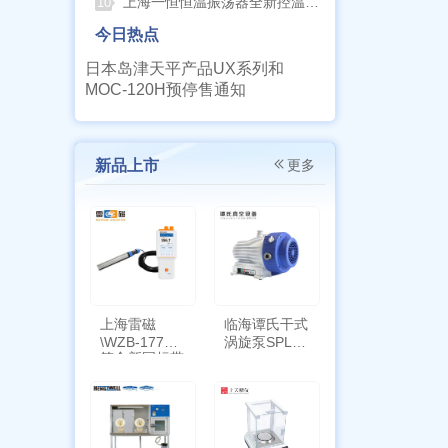
上海一恒恒温振荡器全新控温升级技术介绍
10
今日热点
日本岛津天平产品UX系列和
MOC-120H预停售通知
新品上市
更多
上海雷磁
临海谭氏干式
\WZB-177Y
涡旋泵SPL-
符合新国标带
10
定位功能