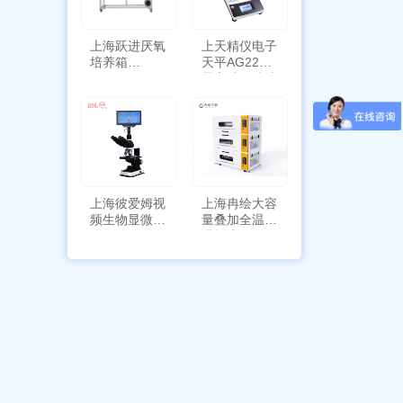
上海跃进厌氧
上天精仪电子
培养箱
天平AG2255
HYQX-III-T
带审计追踪功
能
上海彼爱姆视
上海冉绘大容
频生物显微镜
量叠加全温恒
BM-4000
温摇床Rsoi-
3030