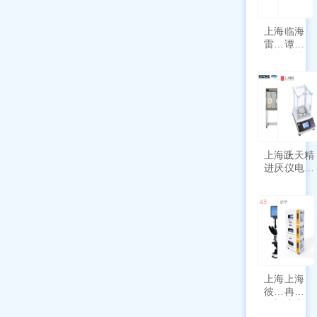
上海
临海
雷磁
谭氏
\WZB-
干式
177Y
涡旋
符合
泵
新国
SPL-
标带
10
定位
功能
上海跃
上天精
进厌氧
仪电子
培养箱
天平
HYQX-
AG225
III-T
带审计
追踪功
能
上海
上海
彼爱
冉绘
姆视
大容
频生
量叠