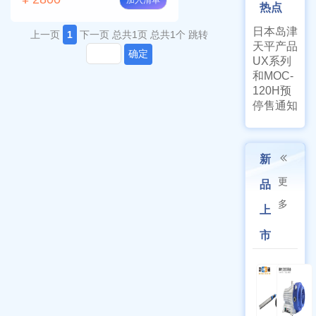
加入清单
热点
日本岛津
上一页
1
下一页
总共1页
总共1个
跳转
天平产品
确定
UX系列
和MOC-
120H预
停售通知
新
更
品
多
上
市