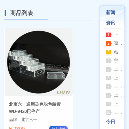
商品列表
新闻
资讯
上海亚荣旋蒸+真空泵一站式实验室配套方案
1
谭氏真空2XZ-2/4直联旋片式真空泵全面升级，取消气镇阀、油镜变大更便捷
2
临海谭氏DVP系列隔膜真空泵：抗腐蚀、高稳定性的实验室与工业真空解决方案
3
宁波久兴JSM系列手提式压力蒸汽灭菌器：安全高效的实验室灭菌利器
4
上海浦春JY系列静水力学天平：工程与科研领域的精准密度测试利器
5
上海申光WYA-2S数字阿贝折射仪与低温恒温槽组合应用方案
6
上海一恒生化培养箱科学选型指南
7
上海彼爱姆荧光显微镜在多领域样品荧光成像中的应用与工艺优化
8
上海仪电（上分）紫外可见分光光度计如何选型
北京六一通用染色脱色装置
9
WD-9420已停产
上海博迅果蝇培养箱核心特点
10
品牌：北京六一
今日
¥ 2800