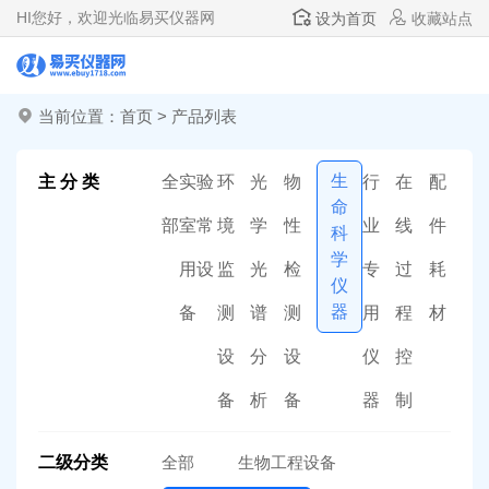
HI
您好，欢迎光临易买仪器网
设为首页
收藏站点
当前位置：
首页
>
产品列表
生
主 分 类
全
实验
环
光
物
行
在
配
命
部
室常
境
学
性
业
线
件
科
学
用设
监
光
检
专
过
耗
仪
器
备
测
谱
测
用
程
材
设
分
设
仪
控
备
析
备
器
制
二级分类
全部
生物工程设备