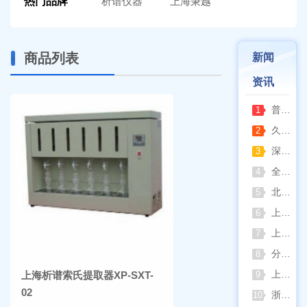
热门品牌
析谱仪器
上海秉越
商品列表
新闻
资讯
普通烘箱和耐腐蚀烘箱区分
1
久兴医疗高压蒸汽灭菌器：制药科研灭菌的可靠之选
2
深那静音超声波清洗仪：科研洁净新标准，安静高效更安心
3
全自动凯氏定氮仪测定焦炭中氮 上海纤检助力焦化行业精准检测
4
北京六一电泳仪完整选型指南（分电泳槽 + 电源两大模块，按实验场景直接匹配）
5
上海仪电吸光光度法和荧光分析法的异同
6
上海佑科GC-7860系列网络化气相色谱仪
7
分清生物安全柜与洁净工作台 苏州安泰科普两类设备差异
8
上海申安灭菌器外排、内排与干燥功能全解析
上海析谱索氏提取器XP-SXT-
9
02
浙江孚夏：打造合规可靠的实验室洁净装备
10