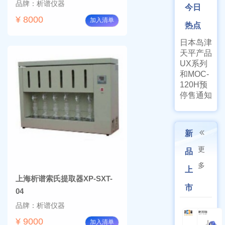
品牌：析谱仪器
今日
¥ 8000
加入清单
热点
日本岛津
天平产品
UX系列
和MOC-
120H预
停售通知
新
更
品
多
上
上海析谱索氏提取器XP-SXT-
市
04
品牌：析谱仪器
¥ 9000
加入清单