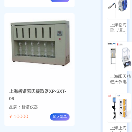
上海
临海
雷磁
谭氏
\WZB-
干式
177Y
涡旋
符合
泵
新国
SPL-
标带
10
定位
功能
上海跃
上天精
进厌氧
仪电子
培养箱
天平
上海析谱索氏提取器XP-SXT-
HYQX-
AG225
III-T
带审计
06
追踪功
品牌：析谱仪器
能
¥ 10000
加入清单
上海
上海