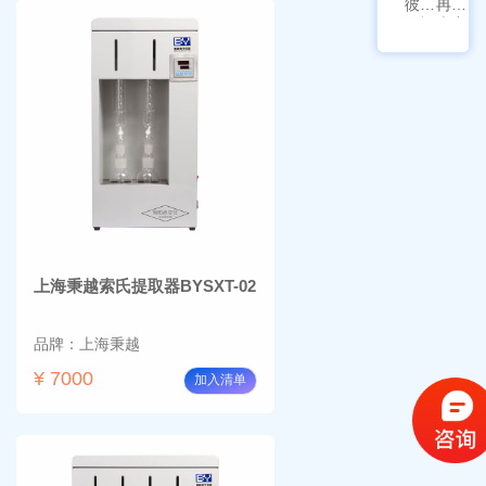
彼爱
冉绘
姆视
大容
频生
量叠
物显
加全
微镜
温恒
BM-
温摇
4000
床
Rsoi-
3030
上海秉越索氏提取器BYSXT-02
品牌：上海秉越
¥ 7000
加入清单