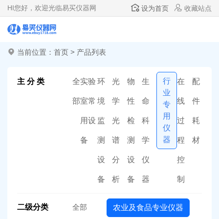
HI
您好，欢迎光临易买仪器网
设为首页
收藏站点
当前位置：
首页
>
产品列表
行
主 分 类
全
实验
环
光
物
生
在
配
业
部
室常
境
学
性
命
线
件
专
用
用设
监
光
检
科
过
耗
仪
器
备
测
谱
测
学
程
材
设
分
设
仪
控
备
析
备
器
制
二级分类
全部
农业及食品专业仪器