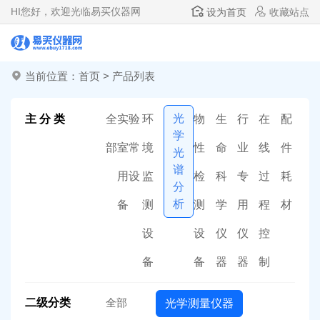
HI
您好，欢迎光临易买仪器网
设为首页
收藏站点
当前位置：
首页
>
产品列表
光
主 分 类
全
实验
环
物
生
行
在
配
学
部
室常
境
性
命
业
线
件
光
谱
用设
监
检
科
专
过
耗
分
析
备
测
测
学
用
程
材
设
设
仪
仪
控
备
备
器
器
制
二级分类
全部
光学测量仪器