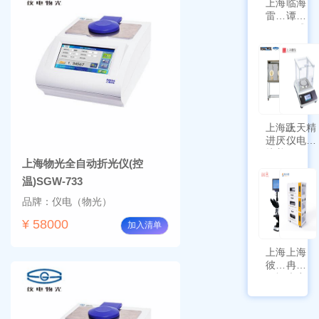
上海
临海
雷磁
谭氏
\WZB-
干式
177Y
涡旋
符合
泵
新国
SPL-
标带
10
定位
功能
上海跃
上天精
进厌氧
仪电子
培养箱
天平
上海物光全自动折光仪(控
HYQX-
AG225
III-T
带审计
温)SGW-733
追踪功
品牌：仪电（物光）
能
¥ 58000
加入清单
上海
上海
彼爱
冉绘
姆视
大容
频生
量叠
物显
加全
微镜
温恒