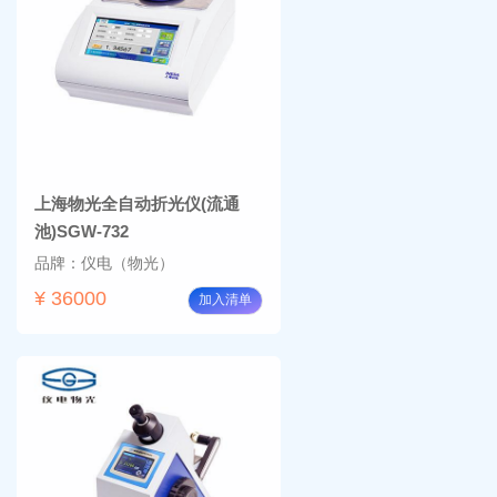
BM-
温摇
4000
床
Rsoi-
3030
上海物光全自动折光仪(流通
池)SGW-732
品牌：仪电（物光）
¥ 36000
加入清单