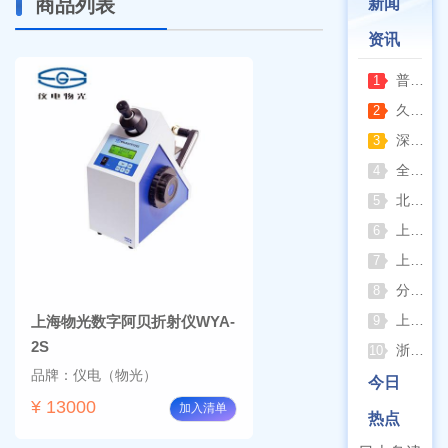
商品列表
新闻
资讯
普通烘箱和耐腐蚀烘箱区分
1
久兴医疗高压蒸汽灭菌器：制药科研灭菌的可靠之选
2
深那静音超声波清洗仪：科研洁净新标准，安静高效更安心
3
全自动凯氏定氮仪测定焦炭中氮 上海纤检助力焦化行业精准检测
4
北京六一电泳仪完整选型指南（分电泳槽 + 电源两大模块，按实验场景直接匹配）
5
上海仪电吸光光度法和荧光分析法的异同
6
上海佑科GC-7860系列网络化气相色谱仪
7
分清生物安全柜与洁净工作台 苏州安泰科普两类设备差异
8
上海申安灭菌器外排、内排与干燥功能全解析
上海物光数字阿贝折射仪WYA-
9
2S
浙江孚夏：打造合规可靠的实验室洁净装备
10
品牌：仪电（物光）
今日
¥ 13000
加入清单
热点