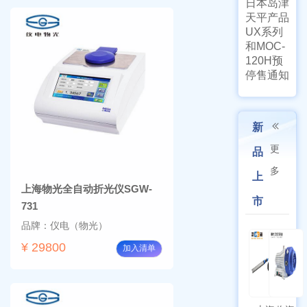
日本岛津
天平产品
UX系列
和MOC-
120H预
停售通知
新
更
品
多
上
上海物光全自动折光仪SGW-
市
731
品牌：仪电（物光）
¥ 29800
加入清单