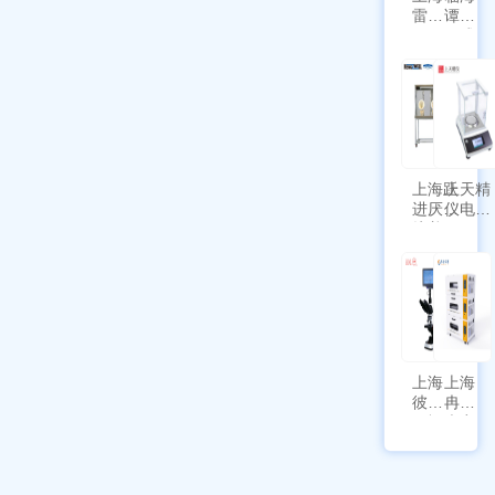
雷磁
谭氏
\WZB-
干式
177Y
涡旋
符合
泵
新国
SPL-
标带
10
定位
功能
上海跃
上天精
进厌氧
仪电子
培养箱
天平
HYQX-
AG225
III-T
带审计
追踪功
能
上海
上海
彼爱
冉绘
姆视
大容
频生
量叠
物显
加全
微镜
温恒