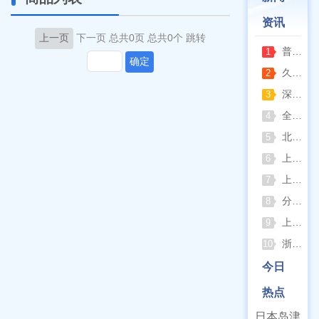
资讯
上一页
下一页
总共0页
总共0个
跳转
普通烘箱和耐腐蚀烘箱区分
1
确定
久兴医疗高压蒸汽灭菌器：制药科研灭菌的可靠之选
2
深那静音超声波清洗仪：科研洁净新标准，安静高效更安心
3
全自动凯氏定氮仪测定焦炭中氮 上海纤检助力焦化行业精准检测
4
北京六一电泳仪完整选型指南（分电泳槽 + 电源两大模块，按实验场景直接匹配）
5
上海仪电吸光光度法和荧光分析法的异同
6
上海佑科GC-7860系列网络化气相色谱仪
7
分清生物安全柜与洁净工作台 苏州安泰科普两类设备差异
8
上海申安灭菌器外排、内排与干燥功能全解析
9
浙江孚夏：打造合规可靠的实验室洁净装备
10
今日
热点
日本岛津