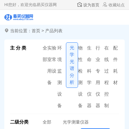
HI
您好，欢迎光临易买仪器网
设为首页
收藏站点
当前位置：
首页
>
产品列表
光
主 分 类
全
实验
环
物
生
行
在
配
学
部
室常
境
性
命
业
线
件
光
谱
用设
监
检
科
专
过
耗
分
析
备
测
测
学
用
程
材
设
设
仪
仪
控
备
备
器
器
制
二级分类
全部
光学测量仪器