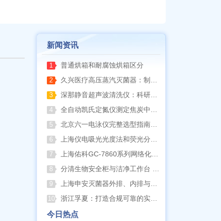
新闻资讯
普通烘箱和耐腐蚀烘箱区分
1
久兴医疗高压蒸汽灭菌器：制药科研灭菌的可靠之选
2
深那静音超声波清洗仪：科研洁净新标准，安静高效更安心
3
全自动凯氏定氮仪测定焦炭中氮 上海纤检助力焦化行业精准检测
4
北京六一电泳仪完整选型指南（分电泳槽 + 电源两大模块，按实验场景直接匹配）
5
上海仪电吸光光度法和荧光分析法的异同
6
上海佑科GC-7860系列网络化气相色谱仪
7
分清生物安全柜与洁净工作台 苏州安泰科普两类设备差异
8
上海申安灭菌器外排、内排与干燥功能全解析
9
浙江孚夏：打造合规可靠的实验室洁净装备
10
今日热点