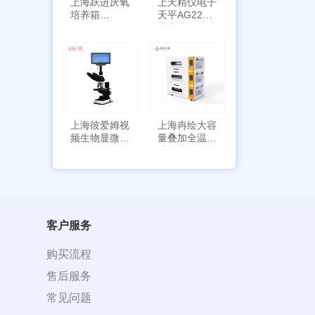
上海跃进厌氧
上天精仪电子
培养箱
天平AG2255
HYQX-III-T
带审计追踪功
能
上海彼爱姆视
上海冉绘大容
频生物显微镜
量叠加全温恒
BM-4000
温摇床Rsoi-
3030
客户服务
购买流程
售后服务
常见问题