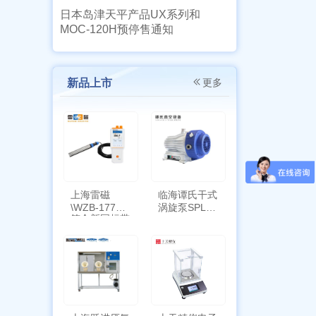
日本岛津天平产品UX系列和
MOC-120H预停售通知
新品上市
更多
上海雷磁
临海谭氏干式
\WZB-177Y
涡旋泵SPL-
符合新国标带
10
定位功能