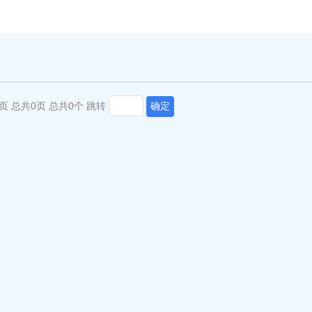
页
总共0页
总共0个
跳转
确定