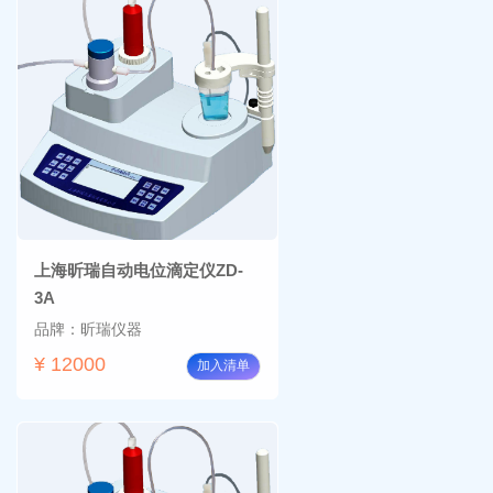
上海昕瑞自动电位滴定仪ZD-
3A
品牌：昕瑞仪器
¥ 12000
加入清单