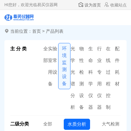
HI
您好，欢迎光临易买仪器网
设为首页
收藏站点
当前位置：
首页
>
产品列表
环
主 分 类
全
实验
光
物
生
行
在
配
境
部
室常
学
性
命
业
线
件
监
测
用设
光
检
科
专
过
耗
设
备
备
谱
测
学
用
程
材
分
设
仪
仪
控
析
备
器
器
制
二级分类
全部
大气检测
水质分析