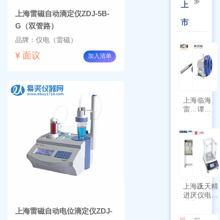
多
上
上海雷磁自动滴定仪ZDJ-5B-
市
G（双管路）
品牌：仪电（雷磁）
¥ 面议
加入清单
上海
临海
雷磁
谭氏
\WZB-
干式
177Y
涡旋
符合
泵
新国
SPL-
标带
10
定位
功能
上海跃
上天精
进厌氧
仪电子
培养箱
天平
上海雷磁自动电位滴定仪ZDJ-
HYQX-
AG225