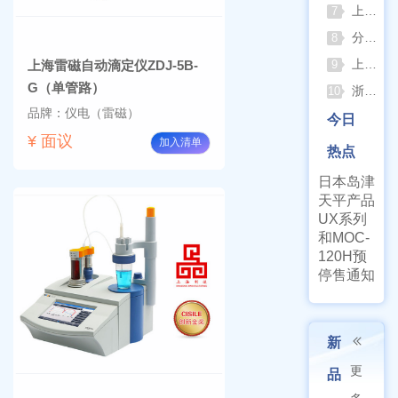
上海佑科GC-7860系列网络化气相色谱仪
7
分清生物安全柜与洁净工作台 苏州安泰科普两类设备差异
8
上海申安灭菌器外排、内排与干燥功能全解析
上海雷磁自动滴定仪ZDJ-5B-
9
G（单管路）
浙江孚夏：打造合规可靠的实验室洁净装备
10
品牌：仪电（雷磁）
今日
¥ 面议
加入清单
热点
日本岛津
天平产品
UX系列
和MOC-
120H预
停售通知
新
更
品