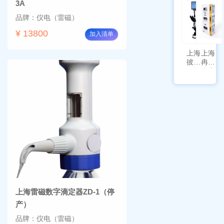
III-T
带审计
3A
追踪功
品牌：仪电（雷磁）
能
¥ 13800
加入清单
上海
上海
彼爱
冉绘
姆视
大容
频生
量叠
物显
加全
微镜
温恒
BM-
温摇
4000
床
Rsoi-
3030
上海雷磁数字滴定器ZD-1（停
产）
品牌：仪电（雷磁）