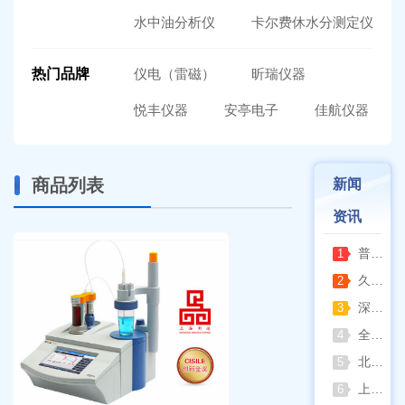
水中油分析仪
卡尔费休水分测定仪
热门品牌
仪电（雷磁）
昕瑞仪器
悦丰仪器
安亭电子
佳航仪器
商品列表
新闻
资讯
普通烘箱和耐腐蚀烘箱区分
1
久兴医疗高压蒸汽灭菌器：制药科研灭菌的可靠之选
2
深那静音超声波清洗仪：科研洁净新标准，安静高效更安心
3
全自动凯氏定氮仪测定焦炭中氮 上海纤检助力焦化行业精准检测
4
北京六一电泳仪完整选型指南（分电泳槽 + 电源两大模块，按实验场景直接匹配）
5
上海仪电吸光光度法和荧光分析法的异同
6