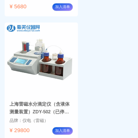
¥ 5680
加入清单
上海雷磁水分滴定仪（含液体
测量装置）ZDY-502（已停产
替代产品SFK-503V）
品牌：仪电（雷磁）
¥ 29800
加入清单