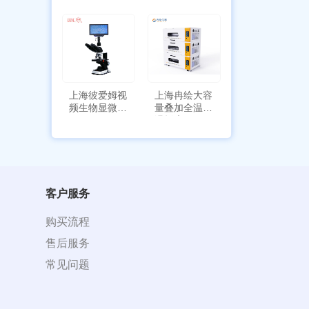
能
上海彼爱姆视
上海冉绘大容
频生物显微镜
量叠加全温恒
BM-4000
温摇床Rsoi-
3030
客户服务
购买流程
售后服务
常见问题