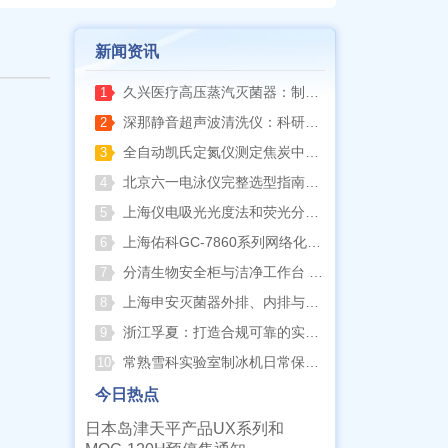
新闻资讯
久兴医疗高压蒸汽灭菌器：制药科研灭菌的可靠之选
1
深那静音超声波清洗仪：科研洁净新标准，安静高效更安心
2
全自动凯氏定氮仪测定焦炭中氮 上海纤检助力焦化行业精准检测
3
北京六一电泳仪完整选型指南（分电泳槽 + 电源两大模块，按实验场景直接匹配）
4
上海仪电吸光光度法和荧光分析法的异同
5
上海佑科GC-7860系列网络化气相色谱仪
6
分清生物安全柜与洁净工作台 苏州安泰科普两类设备差异
7
上海申安灭菌器外排、内排与干燥功能全解析
8
浙江孚夏：打造合规可靠的实验室洁净装备
9
常熟雪科实验室制冰机日常保养要点
10
今日热点
日本岛津天平产品UX系列和