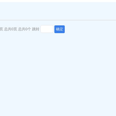
页
总共0页
总共0个
跳转
确定