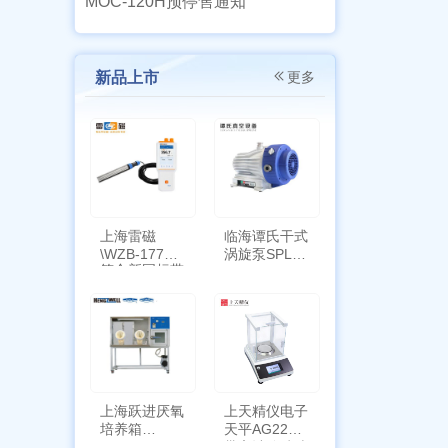
MOC-120H预停售通知
新品上市
更多
上海雷磁
临海谭氏干式
\WZB-177Y
涡旋泵SPL-
符合新国标带
10
定位功能
上海跃进厌氧
上天精仪电子
培养箱
天平AG2255
HYQX-III-T
带审计追踪功