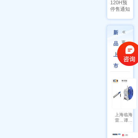
120H预
停售通知
新
更
品
多
上
市
上海
临海
雷磁
谭氏
\WZB-
干式
177Y
涡旋
符合
泵