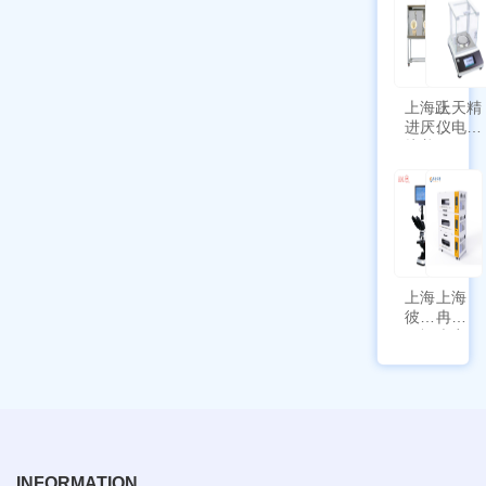
新国
SPL-
标带
10
定位
功能
上海跃
上天精
进厌氧
仪电子
培养箱
天平
HYQX-
AG225
III-T
带审计
追踪功
能
上海
上海
彼爱
冉绘
姆视
大容
频生
量叠
物显
加全
微镜
温恒
BM-
温摇
4000
床
Rsoi-
3030
INFORMATION