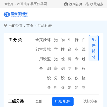
HI
您好，欢迎光临易买仪器网
设为首页
收藏站点
当前位置：
首页
>
产品列表
配
主 分 类
全
实验
环
光
物
生
行
在
件
部
室常
境
学
性
命
业
线
耗
材
用设
监
光
检
科
专
过
备
测
谱
测
学
用
程
设
分
设
仪
仪
控
备
析
备
器
器
制
二级分类
全部
试剂溶液
电极配件