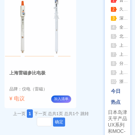
1
久兴医疗高压蒸汽灭菌器：制药科研灭菌的可靠之选
2
深那静音超声波清洗仪：科研洁净新标准，安静高效更安心
3
全自动凯氏定氮仪测定焦炭中氮 上海纤检助力焦化行业精准检测
4
北京六一电泳仪完整选型指南（分电泳槽 + 电源两大模块，按实验场景直接匹配）
5
上海仪电吸光光度法和荧光分析法的异同
6
上海佑科GC-7860系列网络化气相色谱仪
7
分清生物安全柜与洁净工作台 苏州安泰科普两类设备差异
8
上海申安灭菌器外排、内排与干燥功能全解析
上海雷磁参比电极
9
浙江孚夏：打造合规可靠的实验室洁净装备
10
品牌：仪电（雷磁）
今日
¥ 电议
加入清单
热点
日本岛津
上一页
1
下一页
总共1页
总共1个
跳转
天平产品
确定
UX系列
和MOC-