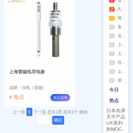
1
久兴医疗高压蒸汽灭菌器：制药科研灭菌的可靠之选
2
深那静音超声波清洗仪：科研洁净新标准，安静高效更安心
3
全自动凯氏定氮仪测定焦炭中氮 上海纤检助力焦化行业精准检测
4
北京六一电泳仪完整选型指南（分电泳槽 + 电源两大模块，按实验场景直接匹配）
5
上海仪电吸光光度法和荧光分析法的异同
6
上海佑科GC-7860系列网络化气相色谱仪
7
分清生物安全柜与洁净工作台 苏州安泰科普两类设备差异
8
上海申安灭菌器外排、内排与干燥功能全解析
上海雷磁电导电极
9
浙江孚夏：打造合规可靠的实验室洁净装备
10
品牌：仪电（雷磁）
今日
¥ 电议
加入清单
热点
日本岛津
上一页
1
下一页
总共1页
总共1个
跳转
天平产品
确定
UX系列
和MOC-