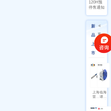
120H预
停售通知
新
更
品
多
上
市
上海
临海
雷磁
谭氏
\WZB-
干式
177Y
涡旋
符合
泵