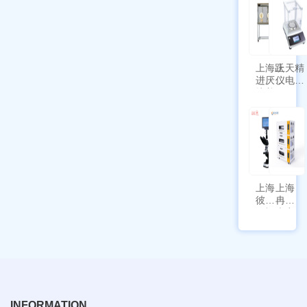
新国
SPL-
标带
10
定位
功能
上海跃
上天精
进厌氧
仪电子
培养箱
天平
HYQX-
AG225
III-T
带审计
追踪功
能
上海
上海
彼爱
冉绘
姆视
大容
频生
量叠
物显
加全
微镜
温恒
BM-
温摇
4000
床
Rsoi-
3030
INFORMATION