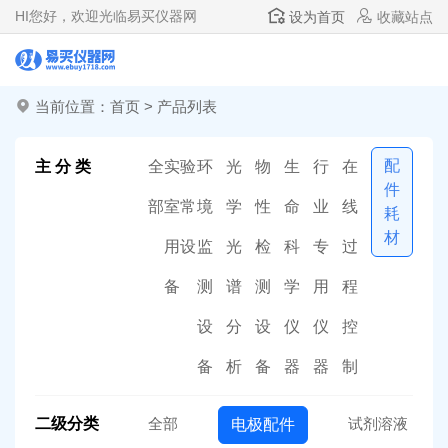
HI
您好，欢迎光临易买仪器网
设为首页
收藏站点
当前位置：
首页
>
产品列表
配
主 分 类
全
实验
环
光
物
生
行
在
件
部
室常
境
学
性
命
业
线
耗
材
用设
监
光
检
科
专
过
备
测
谱
测
学
用
程
设
分
设
仪
仪
控
备
析
备
器
器
制
二级分类
全部
试剂溶液
电极配件