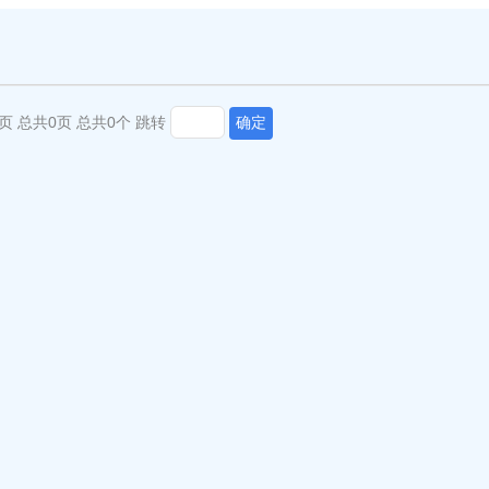
页
总共0页
总共0个
跳转
确定