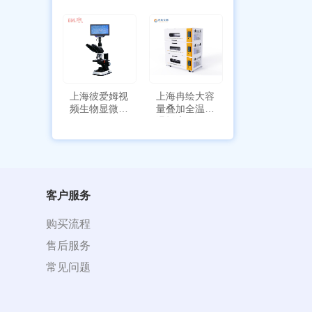
能
上海彼爱姆视
上海冉绘大容
频生物显微镜
量叠加全温恒
BM-4000
温摇床Rsoi-
3030
客户服务
购买流程
售后服务
常见问题