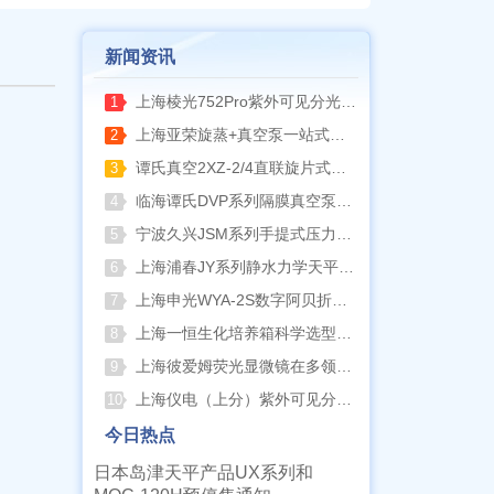
新闻资讯
上海棱光752Pro紫外可见分光光度计核心优势与适用场景解析
1
上海亚荣旋蒸+真空泵一站式实验室配套方案
2
谭氏真空2XZ-2/4直联旋片式真空泵全面升级，取消气镇阀、油镜变大更便捷
3
临海谭氏DVP系列隔膜真空泵：抗腐蚀、高稳定性的实验室与工业真空解决方案
4
宁波久兴JSM系列手提式压力蒸汽灭菌器：安全高效的实验室灭菌利器
5
上海浦春JY系列静水力学天平：工程与科研领域的精准密度测试利器
6
上海申光WYA-2S数字阿贝折射仪与低温恒温槽组合应用方案
7
上海一恒生化培养箱科学选型指南
8
上海彼爱姆荧光显微镜在多领域样品荧光成像中的应用与工艺优化
9
上海仪电（上分）紫外可见分光光度计如何选型
10
今日热点
日本岛津天平产品UX系列和