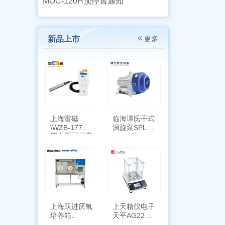
MOC-120H预停售通知
新品上市
更多
上海雷磁
临海谭氏干式
\WZB-177Y
涡旋泵SPL-
符合新国标带
10
定位功能
上海跃进厌氧
上天精仪电子
培养箱
天平AG2255
HYQX-III-T
带审计追踪功