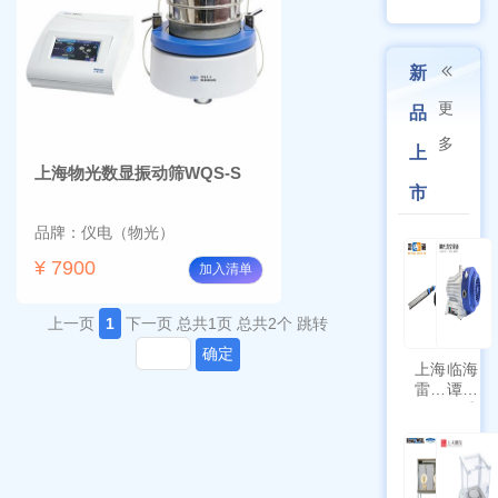
新
更
品
多
上
上海物光数显振动筛WQS-S
市
品牌：仪电（物光）
¥ 7900
加入清单
上一页
1
下一页
总共1页
总共2个
跳转
确定
上海
临海
雷磁
谭氏
\WZB-
干式
177Y
涡旋
符合
泵
新国
SPL-
标带
10