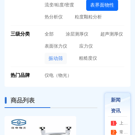
流变/粘度/密度
表界面物性
热分析仪
粒度颗粒分析
三级分类
全部
涂层测厚仪
超声测厚仪
表面张力仪
应力仪
粗糙度仪
振动筛
热门品牌
仪电（物光）
商品列表
新闻
资讯
上海精宏2026年最新动态：触控升级与低温干燥新方案落地
1
常熟双杰2026年8月动态：以产品迭代与资质沉淀夯实实验室设备合规根基
2