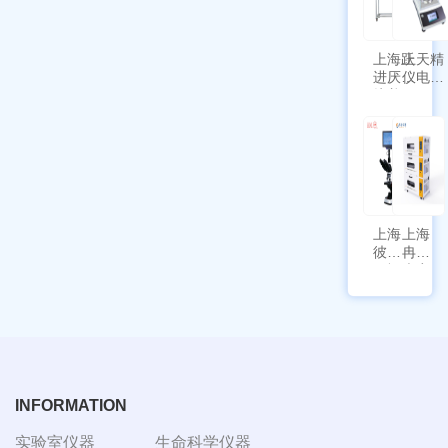
定位
功能
上海跃
上天精
进厌氧
仪电子
培养箱
天平
HYQX-
AG225
III-T
带审计
追踪功
能
上海
上海
彼爱
冉绘
姆视
大容
频生
量叠
物显
加全
微镜
温恒
BM-
温摇
4000
床
Rsoi-
3030
INFORMATION
实验室仪器
生命科学仪器