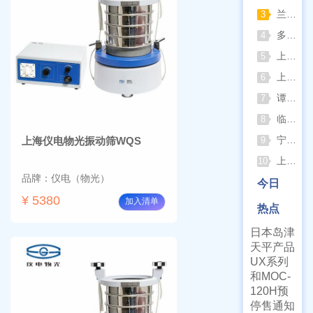
兰格恒流泵2026年8月动态：以专利落地与合规升级筑牢精密流体传输根基
3
多水样批量检测场景下 水质仪器提升作业效率的实践思路
4
上海棱光752Pro紫外可见分光光度计核心优势与适用场景解析
5
上海亚荣旋蒸+真空泵一站式实验室配套方案
6
谭氏真空2XZ-2/4直联旋片式真空泵全面升级，取消气镇阀、油镜变大更便捷
7
临海谭氏DVP系列隔膜真空泵：抗腐蚀、高稳定性的实验室与工业真空解决方案
8
宁波久兴JSM系列手提式压力蒸汽灭菌器：安全高效的实验室灭菌利器
上海仪电物光振动筛WQS
9
上海浦春JY系列静水力学天平：工程与科研领域的精准密度测试利器
10
品牌：仪电（物光）
今日
¥ 5380
加入清单
热点
日本岛津
天平产品
UX系列
和MOC-
120H预
停售通知