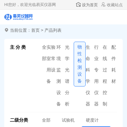
HI
您好，欢迎光临易买仪器网
设为首页
收藏站点
当前位置：
首页
>
产品列表
物
主 分 类
全
实验
环
光
生
行
在
配
性
部
室常
境
学
命
业
线
件
检
测
用设
监
光
科
专
过
耗
设
备
备
测
谱
学
用
程
材
设
分
仪
仪
控
备
析
器
器
制
二级分类
全部
试验机
硬度计