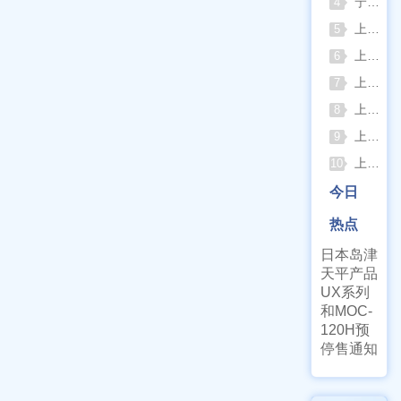
宁波久兴JSM系列手提式压力蒸汽灭菌器：安全高效的实验室灭菌利器
4
上海浦春JY系列静水力学天平：工程与科研领域的精准密度测试利器
5
上海申光WYA-2S数字阿贝折射仪与低温恒温槽组合应用方案
6
上海一恒生化培养箱科学选型指南
7
上海彼爱姆荧光显微镜在多领域样品荧光成像中的应用与工艺优化
8
上海仪电（上分）紫外可见分光光度计如何选型
9
上海博迅果蝇培养箱核心特点
10
今日
热点
日本岛津
天平产品
UX系列
和MOC-
120H预
停售通知