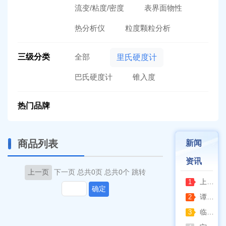
流变/粘度/密度
表界面物性
热分析仪
粒度颗粒分析
三级分类
全部
里氏硬度计
巴氏硬度计
锥入度
热门品牌
商品列表
新闻
资讯
上一页
下一页
总共0页
总共0个
跳转
上海亚荣旋蒸+真空泵一站式实验室配套方案
1
确定
谭氏真空2XZ-2/4直联旋片式真空泵全面升级，取消气镇阀、油镜变大更便捷
2
临海谭氏DVP系列隔膜真空泵：抗腐蚀、高稳定性的实验室与工业真空解决方案
3