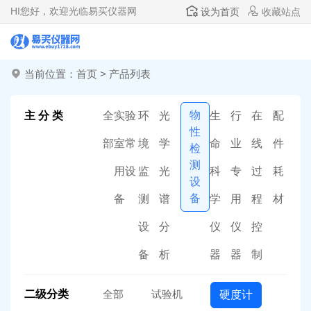
HI
您好，欢迎光临易买仪器网
设为首页
收藏站点
当前位置：
首页
>
产品列表
物
主 分 类
全
实验
环
光
生
行
在
配
性
部
室常
境
学
命
业
线
件
检
测
用设
监
光
科
专
过
耗
设
备
备
测
谱
学
用
程
材
设
分
仪
仪
控
备
析
器
器
制
二级分类
全部
试验机
硬度计