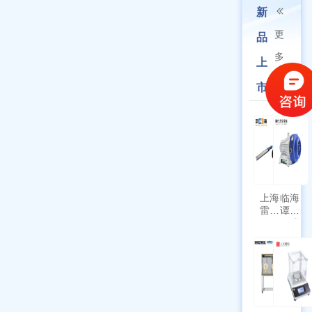
新
更
品
多
上
市
上海
临海
雷磁
谭氏
\WZB-
干式
177Y
涡旋
符合
泵
新国
SPL-
标带
10
定位
功能