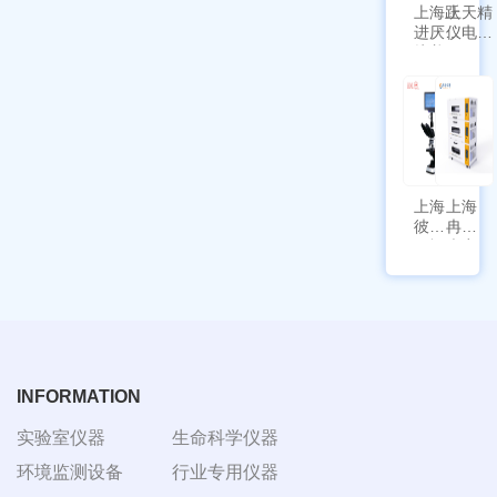
上海跃
上天精
进厌氧
仪电子
培养箱
天平
HYQX-
AG225
III-T
带审计
追踪功
能
上海
上海
彼爱
冉绘
姆视
大容
频生
量叠
物显
加全
微镜
温恒
BM-
温摇
4000
床
Rsoi-
3030
INFORMATION
实验室仪器
生命科学仪器
环境监测设备
行业专用仪器