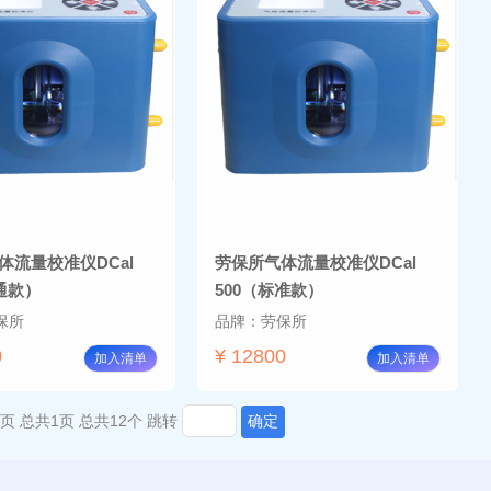
体流量校准仪DCal
劳保所气体流量校准仪DCal
通款）
500（标准款）
保所
品牌：劳保所
0
¥ 12800
加入清单
加入清单
页
总共1页
总共12个
跳转
确定