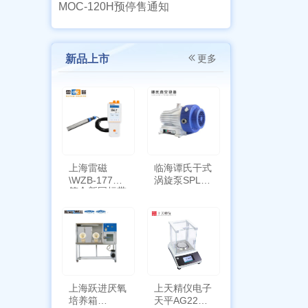
MOC-120H预停售通知
新品上市
更多
上海雷磁
临海谭氏干式
\WZB-177Y
涡旋泵SPL-
符合新国标带
10
定位功能
上海跃进厌氧
上天精仪电子
培养箱
天平AG2255