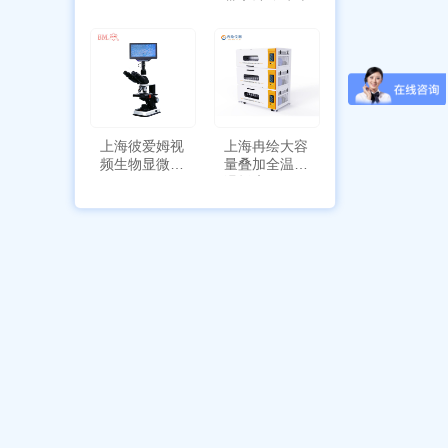
HYQX-III-T
带审计追踪功
能
上海彼爱姆视
上海冉绘大容
频生物显微镜
量叠加全温恒
BM-4000
温摇床Rsoi-
3030