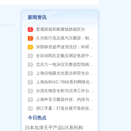
新闻资讯
普通烘箱和耐腐蚀烘箱区分
1
久兴医疗高压蒸汽灭菌器：制药科研灭菌的可靠之选
2
深那静音超声波清洗仪：科研洁净新标准，安静高效更安心
3
全自动凯氏定氮仪测定焦炭中氮 上海纤检助力焦化行业精准检测
4
北京六一电泳仪完整选型指南（分电泳槽 + 电源两大模块，按实验场景直接匹配）
5
上海仪电吸光光度法和荧光分析法的异同
6
上海佑科GC-7860系列网络化气相色谱仪
7
分清生物安全柜与洁净工作台 苏州安泰科普两类设备差异
8
上海申安灭菌器外排、内排与干燥功能全解析
9
浙江孚夏：打造合规可靠的实验室洁净装备
10
今日热点
日本岛津天平产品UX系列和