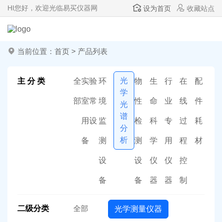
HI
您好，欢迎光临易买仪器网
设为首页
收藏站点
当前位置：
首页
>
产品列表
光
主 分 类
全
实验
环
物
生
行
在
配
学
部
室常
境
性
命
业
线
件
光
谱
用设
监
检
科
专
过
耗
分
析
备
测
测
学
用
程
材
设
设
仪
仪
控
备
备
器
器
制
二级分类
全部
光学测量仪器