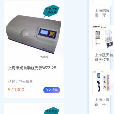
上海
临海
雷磁
谭氏
\WZB-
干式
177Y
涡旋
符合
泵
新国
SPL-
标带
10
定位
功能
上海跃
上天精
进厌氧
仪电子
培养箱
天平
上海申光自动旋光仪WZZ-2B
HYQX-
AG225
III-T
带审计
追踪功
品牌：申光仪器
能
¥ 11000
加入清单
上海
上海
彼爱
冉绘
姆视
大容
频生
量叠