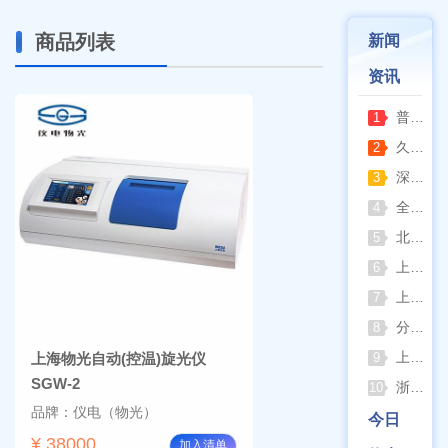
商品列表
新闻
资讯
普通烘箱和耐腐蚀烘箱区分
1
久兴医疗高压蒸汽灭菌器：制药科研灭菌的可靠之选
2
深那静音超声波清洗仪：科研洁净新标准，安静高效更安心
3
全自动凯氏定氮仪测定焦炭中氮 上海纤检助力焦化行业精准检测
4
北京六一电泳仪完整选型指南（分电泳槽 + 电源两大模块，按实验场景直接匹配）
5
上海仪电吸光光度法和荧光分析法的异同
6
上海佑科GC-7860系列网络化气相色谱仪
7
分清生物安全柜与洁净工作台 苏州安泰科普两类设备差异
8
上海申安灭菌器外排、内排与干燥功能全解析
上海物光自动(控温)旋光仪
9
SGW-2
浙江孚夏：打造合规可靠的实验室洁净装备
10
品牌：仪电（物光）
今日
¥ 38000
加入清单