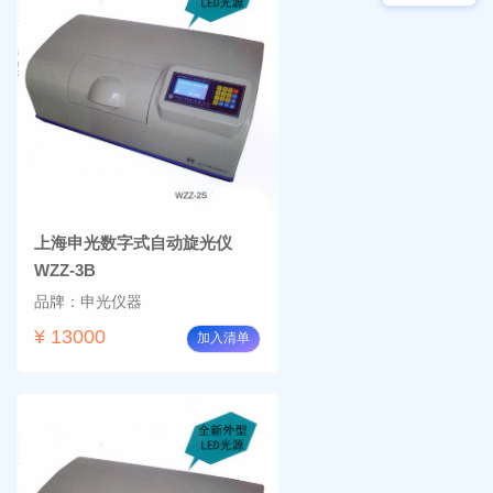
物显
加全
微镜
温恒
BM-
温摇
4000
床
Rsoi-
3030
上海申光数字式自动旋光仪
WZZ-3B
品牌：申光仪器
¥ 13000
加入清单