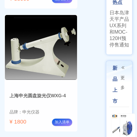
热点
日本岛津
天平产品
UX系列
和MOC-
120H预
停售通知
新
更
品
多
上
上海申光圆盘旋光仪WXG-4
市
品牌：申光仪器
¥ 1800
加入清单