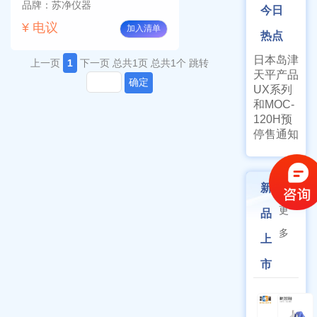
品牌：苏净仪器
今日
¥ 电议
加入清单
热点
日本岛津
上一页
1
下一页
总共1页
总共1个
跳转
天平产品
确定
UX系列
和MOC-
120H预
停售通知
新
更
品
多
上
市