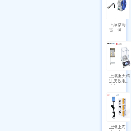
上海
临海
雷磁
谭氏
\WZB-
干式
177Y
涡旋
符合
泵
新国
SPL-
标带
10
定位
功能
上海跃
上天精
进厌氧
仪电子
培养箱
天平
HYQX-
AG225
III-T
带审计
追踪功
能
上海
上海