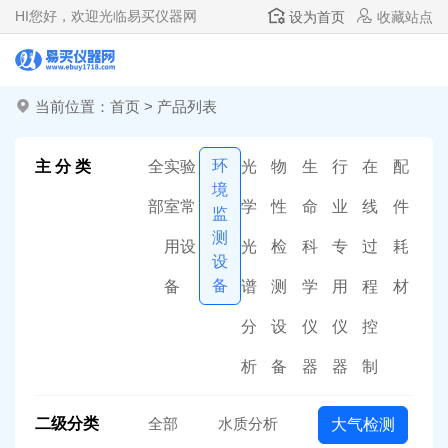
HI
您好，欢迎光临易买仪器网
设为首页
收藏站点
当前位置：
首页
>
产品列表
环
主 分 类
全
实验
光
物
生
行
在
配
境
部
室常
学
性
命
业
线
件
监
测
用设
光
检
科
专
过
耗
设
备
备
谱
测
学
用
程
材
分
设
仪
仪
控
析
备
器
器
制
二级分类
全部
水质分析
大气检测