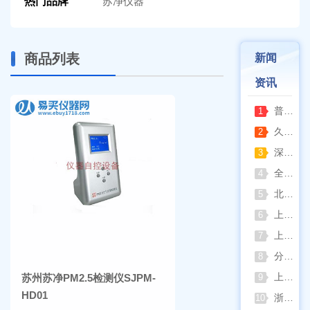
热门品牌
苏净仪器
商品列表
新闻
资讯
普通烘箱和耐腐蚀烘箱区分
1
久兴医疗高压蒸汽灭菌器：制药科研灭菌的可靠之选
2
深那静音超声波清洗仪：科研洁净新标准，安静高效更安心
3
全自动凯氏定氮仪测定焦炭中氮 上海纤检助力焦化行业精准检测
4
北京六一电泳仪完整选型指南（分电泳槽 + 电源两大模块，按实验场景直接匹配）
5
上海仪电吸光光度法和荧光分析法的异同
6
上海佑科GC-7860系列网络化气相色谱仪
7
分清生物安全柜与洁净工作台 苏州安泰科普两类设备差异
8
上海申安灭菌器外排、内排与干燥功能全解析
苏州苏净PM2.5检测仪SJPM-
9
HD01
浙江孚夏：打造合规可靠的实验室洁净装备
10