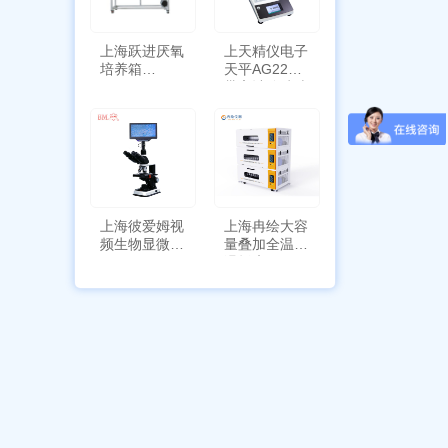
上海跃进厌氧
上天精仪电子
培养箱
天平AG2255
HYQX-III-T
带审计追踪功
能
上海彼爱姆视
上海冉绘大容
频生物显微镜
量叠加全温恒
BM-4000
温摇床Rsoi-
3030