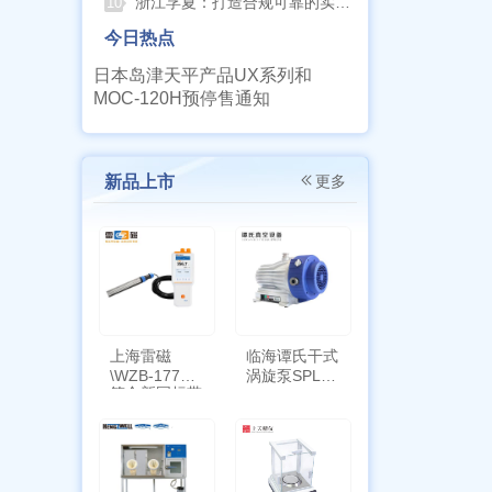
浙江孚夏：打造合规可靠的实验室洁净装备
10
今日热点
日本岛津天平产品UX系列和
MOC-120H预停售通知
新品上市
更多
上海雷磁
临海谭氏干式
\WZB-177Y
涡旋泵SPL-
符合新国标带
10
定位功能