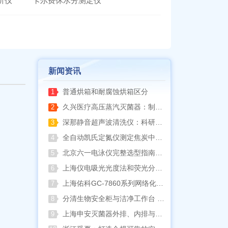
析仪
卡尔费休水分测定仪
新闻资讯
普通烘箱和耐腐蚀烘箱区分
1
久兴医疗高压蒸汽灭菌器：制药科研灭菌的可靠之选
2
深那静音超声波清洗仪：科研洁净新标准，安静高效更安心
3
全自动凯氏定氮仪测定焦炭中氮 上海纤检助力焦化行业精准检测
4
北京六一电泳仪完整选型指南（分电泳槽 + 电源两大模块，按实验场景直接匹配）
5
上海仪电吸光光度法和荧光分析法的异同
6
上海佑科GC-7860系列网络化气相色谱仪
7
分清生物安全柜与洁净工作台 苏州安泰科普两类设备差异
8
上海申安灭菌器外排、内排与干燥功能全解析
9