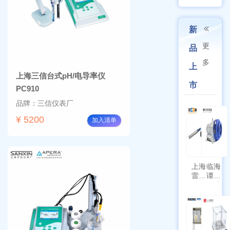
新
更
品
多
上
上海三信台式pH/电导率仪
市
PC910
品牌：三信仪表厂
¥ 5200
加入清单
上海
临海
雷磁
谭氏
\WZB-
干式
177Y
涡旋
符合
泵
新国
SPL-
标带
10
定位