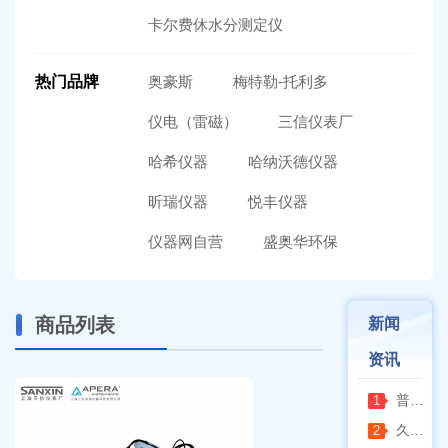
卡尔费休水分测定仪
热门品牌
奥豪斯
梅特勒-托利多
仪电（雷磁）
三信仪表厂
哈希仪器
哈纳沃德仪器
昕瑞仪器
悦丰仪器
仪器网自营
盛奥华环保
商品列表
新闻
资讯
普通烘箱和耐腐蚀烘箱区分
1
久兴医疗高压蒸汽灭菌器：制药科研灭菌的可靠之选
2