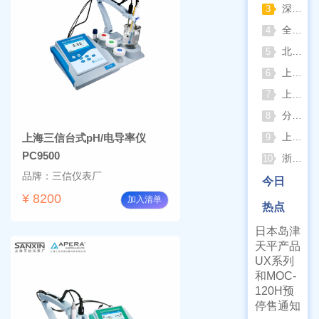
深那静音超声波清洗仪：科研洁净新标准，安静高效更安心
3
全自动凯氏定氮仪测定焦炭中氮 上海纤检助力焦化行业精准检测
4
北京六一电泳仪完整选型指南（分电泳槽 + 电源两大模块，按实验场景直接匹配）
5
上海仪电吸光光度法和荧光分析法的异同
6
上海佑科GC-7860系列网络化气相色谱仪
7
分清生物安全柜与洁净工作台 苏州安泰科普两类设备差异
8
上海申安灭菌器外排、内排与干燥功能全解析
上海三信台式pH/电导率仪
9
PC9500
浙江孚夏：打造合规可靠的实验室洁净装备
10
品牌：三信仪表厂
今日
¥ 8200
加入清单
热点
日本岛津
天平产品
UX系列
和MOC-
120H预
停售通知