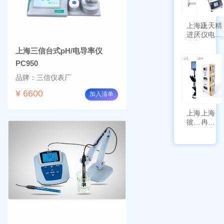
功能
上海跃
上天精
进厌氧
仪电子
培养箱
天平
上海三信台式pH/电导率仪
HYQX-
AG225
III-T
带审计
PC950
追踪功
品牌：三信仪表厂
能
¥ 6600
加入清单
上海
上海
彼爱
冉绘
姆视
大容
频生
量叠
物显
加全
微镜
温恒
BM-
温摇
4000
床
Rsoi-
3030