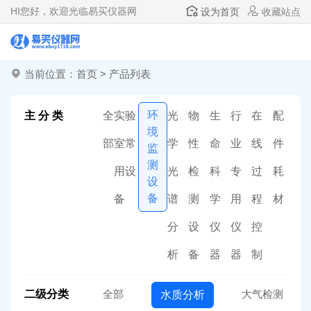
HI
您好，欢迎光临易买仪器网
设为首页
收藏站点
当前位置：
首页
>
产品列表
环
主 分 类
全
实验
光
物
生
行
在
配
境
部
室常
学
性
命
业
线
件
监
测
用设
光
检
科
专
过
耗
设
备
备
谱
测
学
用
程
材
分
设
仪
仪
控
析
备
器
器
制
二级分类
全部
大气检测
水质分析