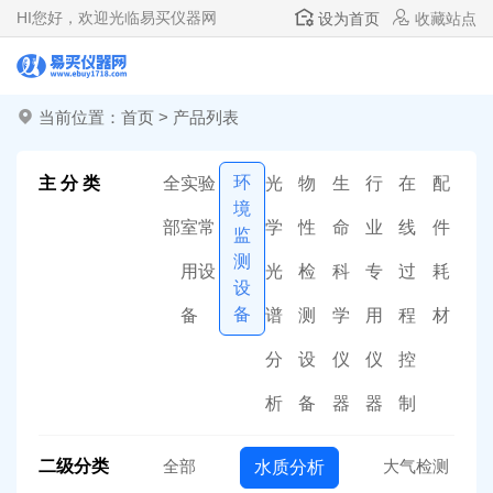
HI
您好，欢迎光临易买仪器网
设为首页
收藏站点
当前位置：
首页
>
产品列表
环
主 分 类
全
实验
光
物
生
行
在
配
境
部
室常
学
性
命
业
线
件
监
测
用设
光
检
科
专
过
耗
设
备
备
谱
测
学
用
程
材
分
设
仪
仪
控
析
备
器
器
制
二级分类
全部
大气检测
水质分析