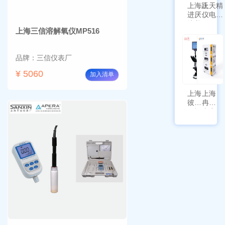
上海跃
上天精
进厌氧
仪电子
培养箱
天平
上海三信溶解氧仪MP516
HYQX-
AG225
III-T
带审计
追踪功
品牌：三信仪表厂
能
¥ 5060
加入清单
上海
上海
彼爱
冉绘
姆视
大容
频生
量叠
物显
加全
微镜
温恒
BM-
温摇
4000
床
Rsoi-
3030