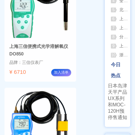
全自动凯氏定氮仪测定焦炭中氮 上海纤检助力焦化行业精准检测
4
北京六一电泳仪完整选型指南（分电泳槽 + 电源两大模块，按实验场景直接匹配）
5
上海仪电吸光光度法和荧光分析法的异同
6
上海佑科GC-7860系列网络化气相色谱仪
7
分清生物安全柜与洁净工作台 苏州安泰科普两类设备差异
8
上海申安灭菌器外排、内排与干燥功能全解析
上海三信便携式光学溶解氧仪
9
DO850
浙江孚夏：打造合规可靠的实验室洁净装备
10
品牌：三信仪表厂
今日
¥ 6710
加入清单
热点
日本岛津
天平产品
UX系列
和MOC-
120H预
停售通知