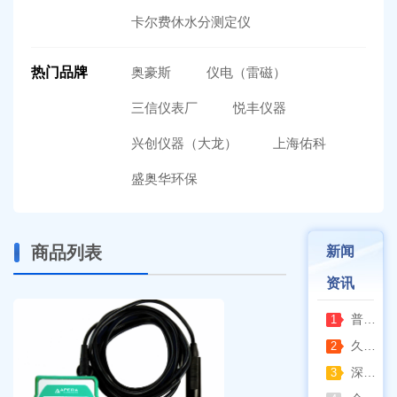
卡尔费休水分测定仪
热门品牌
奥豪斯
仪电（雷磁）
三信仪表厂
悦丰仪器
兴创仪器（大龙）
上海佑科
盛奥华环保
商品列表
新闻
资讯
普通烘箱和耐腐蚀烘箱区分
1
久兴医疗高压蒸汽灭菌器：制药科研灭菌的可靠之选
2
深那静音超声波清洗仪：科研洁净新标准，安静高效更安心
3