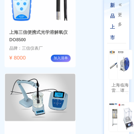
新
更
品
多
上
上海三信便携式光学溶解氧仪
市
DO8500
品牌：三信仪表厂
¥ 8000
加入清单
上海
临海
雷磁
谭氏
\WZB-
干式
177Y
涡旋
符合
泵
新国
SPL-
标带
10
定位
功能