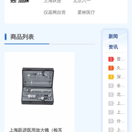
热门品牌
上海跃进
北京六一
仪器网自营
爱林医疗
商品列表
新闻
资讯
普通烘箱和耐腐蚀烘箱区分
1
久兴医疗高压蒸汽灭菌器：制药科研灭菌的可靠之选
2
深那静音超声波清洗仪：科研洁净新标准，安静高效更安心
3
全自动凯氏定氮仪测定焦炭中氮 上海纤检助力焦化行业精准检测
4
北京六一电泳仪完整选型指南（分电泳槽 + 电源两大模块，按实验场景直接匹配）
5
上海仪电吸光光度法和荧光分析法的异同
6
上海佑科GC-7860系列网络化气相色谱仪
7
分清生物安全柜与洁净工作台 苏州安泰科普两类设备差异
8
上海申安灭菌器外排、内排与干燥功能全解析
上海跃进医用放大镜（检耳
9