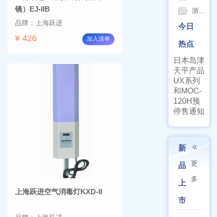
镜）EJ-IIB
浙江孚夏：打造合规可靠的实验室洁净装备
10
品牌：上海跃进
今日
¥ 426
加入清单
热点
日本岛津
天平产品
UX系列
和MOC-
120H预
停售通知
新
更
品
多
上
上海跃进空气消毒灯KXD-II
市