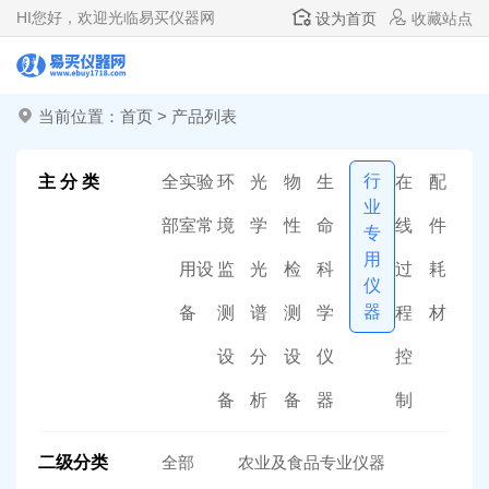
HI
您好，欢迎光临易买仪器网
设为首页
收藏站点
当前位置：
首页
>
产品列表
行
主 分 类
全
实验
环
光
物
生
在
配
业
部
室常
境
学
性
命
线
件
专
用
用设
监
光
检
科
过
耗
仪
器
备
测
谱
测
学
程
材
设
分
设
仪
控
备
析
备
器
制
二级分类
全部
农业及食品专业仪器