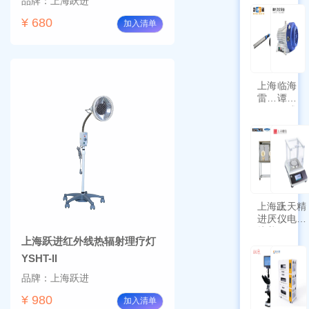
品牌：上海跃进
¥ 680
加入清单
上海
临海
雷磁
谭氏
\WZB-
干式
177Y
涡旋
符合
泵
新国
SPL-
标带
10
定位
功能
上海跃
上天精
进厌氧
仪电子
培养箱
天平
上海跃进红外线热辐射理疗灯
HYQX-
AG225
III-T
带审计
YSHT-II
追踪功
品牌：上海跃进
能
¥ 980
加入清单