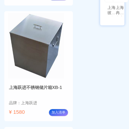
上海
上海
彼爱
冉绘
姆视
大容
频生
量叠
物显
加全
微镜
温恒
BM-
温摇
4000
床
Rsoi-
3030
上海跃进不锈钢储片箱XB-1
品牌：上海跃进
¥ 1580
加入清单