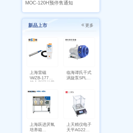
MOC-120H预停售通知
新品上市
更多
上海雷磁
临海谭氏干式
\WZB-177Y
涡旋泵SPL-
符合新国标带
10
定位功能
上海跃进厌氧
上天精仪电子
培养箱
天平AG2255