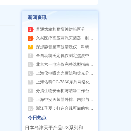
新闻资讯
普通烘箱和耐腐蚀烘箱区分
1
久兴医疗高压蒸汽灭菌器：制药科研灭菌的可靠之选
2
深那静音超声波清洗仪：科研洁净新标准，安静高效更安心
3
全自动凯氏定氮仪测定焦炭中氮 上海纤检助力焦化行业精准检测
4
北京六一电泳仪完整选型指南（分电泳槽 + 电源两大模块，按实验场景直接匹配）
5
上海仪电吸光光度法和荧光分析法的异同
6
上海佑科GC-7860系列网络化气相色谱仪
7
分清生物安全柜与洁净工作台 苏州安泰科普两类设备差异
8
上海申安灭菌器外排、内排与干燥功能全解析
9
浙江孚夏：打造合规可靠的实验室洁净装备
10
今日热点
日本岛津天平产品UX系列和