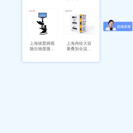
HYQX-III-T
带审计追踪功
能
上海彼爱姆视
上海冉绘大容
频生物显微镜
量叠加全温恒
BM-4000
温摇床Rsoi-
3030