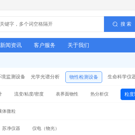
搜 索
新闻资讯
客户服务
关于我们
环境监测设备
光学光谱分析
生命科学仪
物性检测设备
计
流变/粘度/密度
表界面物性
热分析仪
粒度
液体微粒
苏净仪器
仪电（物光）