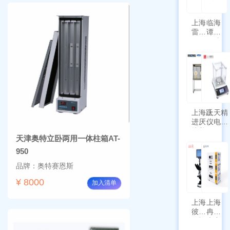
上海
临海
雷磁
谭氏
\WZB-
干式
177Y
涡旋
符合
泵
新国
SPL-
标带
10
定位
功能
上海跃
上天精
进厌氧
仪电子
培养箱
天平
天津奥特立卧两用一体柱箱AT-
HYQX-
AG225
III-T
带审计
950
追踪功
品牌：奥特赛恩斯
能
¥ 8000
加入清单
上海
上海
彼爱
冉绘
姆视
大容
频生
量叠