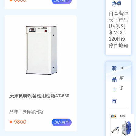
加入清单
热点
日本岛津
天平产品
UX系列
和MOC-
120H预
停售通知
新
更
品
多
上
天津奥特制备柱用柱箱AT-630
市
品牌：奥特赛恩斯
¥ 9800
加入清单