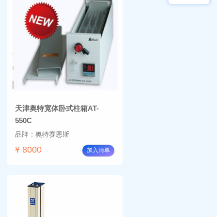
物显
加全
微镜
温恒
BM-
温摇
4000
床
Rsoi-
3030
天津奥特宽体卧式柱箱AT-
550C
品牌：奥特赛恩斯
¥ 8000
加入清单