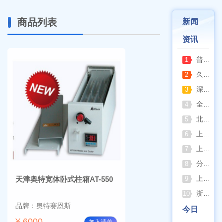
商品列表
新闻
资讯
普通烘箱和耐腐蚀烘箱区分
1
久兴医疗高压蒸汽灭菌器：制药科研灭菌的可靠之选
2
深那静音超声波清洗仪：科研洁净新标准，安静高效更安心
3
全自动凯氏定氮仪测定焦炭中氮 上海纤检助力焦化行业精准检测
4
北京六一电泳仪完整选型指南（分电泳槽 + 电源两大模块，按实验场景直接匹配）
5
上海仪电吸光光度法和荧光分析法的异同
6
上海佑科GC-7860系列网络化气相色谱仪
7
分清生物安全柜与洁净工作台 苏州安泰科普两类设备差异
8
上海申安灭菌器外排、内排与干燥功能全解析
天津奥特宽体卧式柱箱AT-550
9
浙江孚夏：打造合规可靠的实验室洁净装备
10
品牌：奥特赛恩斯
今日
¥ 6000