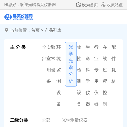
HI
您好，欢迎光临易买仪器网
设为首页
收藏站点
当前位置：
首页
>
产品列表
光
主 分 类
全
实验
环
物
生
行
在
配
学
部
室常
境
性
命
业
线
件
光
谱
用设
监
检
科
专
过
耗
分
析
备
测
测
学
用
程
材
设
设
仪
仪
控
备
备
器
器
制
二级分类
全部
光学测量仪器