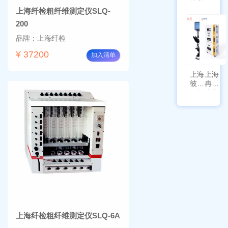
培养箱
天平
上海纤检粗纤维测定仪SLQ-
HYQX-
AG225
III-T
带审计
200
追踪功
品牌：上海纤检
能
¥ 37200
加入清单
上海
上海
彼爱
冉绘
姆视
大容
频生
量叠
物显
加全
微镜
温恒
BM-
温摇
4000
床
Rsoi-
3030
上海纤检粗纤维测定仪SLQ-6A