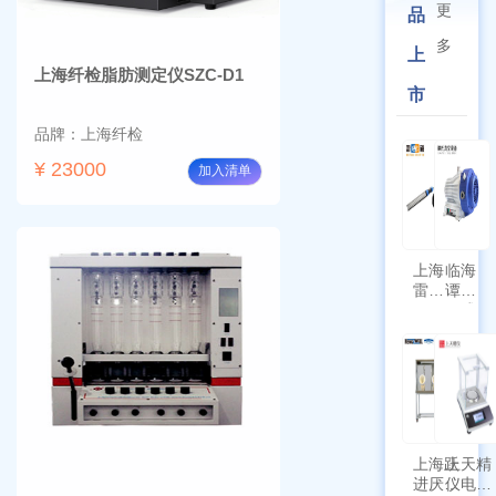
更
品
多
上
上海纤检脂肪测定仪SZC-D1
市
品牌：上海纤检
¥ 23000
加入清单
上海
临海
雷磁
谭氏
\WZB-
干式
177Y
涡旋
符合
泵
新国
SPL-
标带
10
定位
功能
上海跃
上天精
进厌氧
仪电子