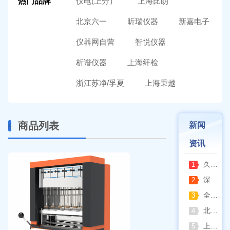
热门品牌
仪电(上分）
上海比朗
北京六一
昕瑞仪器
新嘉电子
仪器网自营
智悦仪器
析谱仪器
上海纤检
浙江苏净/孚夏
上海秉越
商品列表
新闻
资讯
久兴医疗高压蒸汽灭菌器：制药科研灭菌的可靠之选
1
深那静音超声波清洗仪：科研洁净新标准，安静高效更安心
2
全自动凯氏定氮仪测定焦炭中氮 上海纤检助力焦化行业精准检测
3
北京六一电泳仪完整选型指南（分电泳槽 + 电源两大模块，按实验场景直接匹配）
4
上海仪电吸光光度法和荧光分析法的异同
5