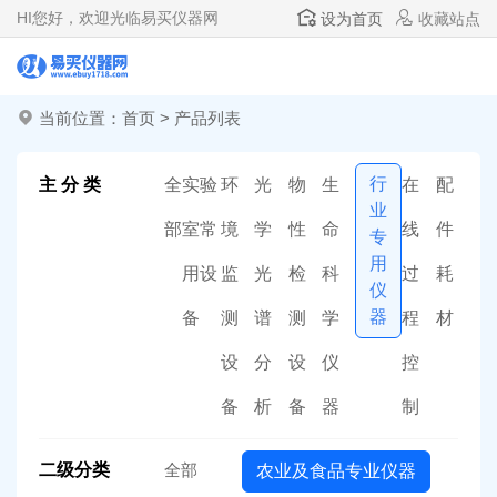
HI
您好，欢迎光临易买仪器网
设为首页
收藏站点
当前位置：
首页
>
产品列表
行
主 分 类
全
实验
环
光
物
生
在
配
业
部
室常
境
学
性
命
线
件
专
用
用设
监
光
检
科
过
耗
仪
器
备
测
谱
测
学
程
材
设
分
设
仪
控
备
析
备
器
制
二级分类
全部
农业及食品专业仪器