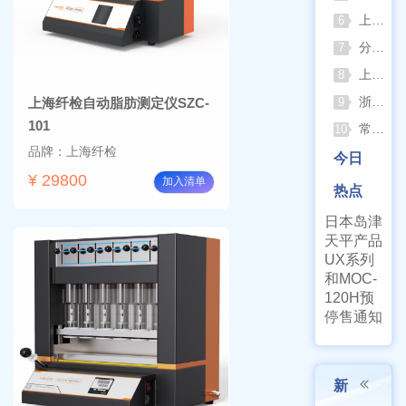
上海佑科GC-7860系列网络化气相色谱仪
6
分清生物安全柜与洁净工作台 苏州安泰科普两类设备差异
7
上海申安灭菌器外排、内排与干燥功能全解析
8
浙江孚夏：打造合规可靠的实验室洁净装备
上海纤检自动脂肪测定仪SZC-
9
101
常熟雪科实验室制冰机日常保养要点
10
品牌：上海纤检
今日
¥ 29800
加入清单
热点
日本岛津
天平产品
UX系列
和MOC-
120H预
停售通知
新