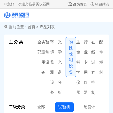
HI
您好，欢迎光临易买仪器网
设为首页
收藏站点
当前位置：
首页
>
产品列表
物
主 分 类
全
实验
环
光
生
行
在
配
性
部
室常
境
学
命
业
线
件
检
测
用设
监
光
科
专
过
耗
设
备
备
测
谱
学
用
程
材
设
分
仪
仪
控
备
析
器
器
制
二级分类
全部
硬度计
试验机