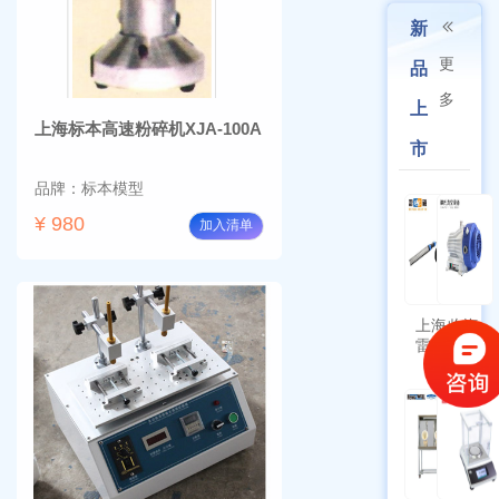
新
更
品
多
上
上海标本高速粉碎机XJA-100A
市
品牌：标本模型
¥ 980
加入清单
上海
临海
雷磁
谭氏
\WZB-
干式
177Y
涡旋
符合
泵
新国
SPL-
标带
10
定位
功能