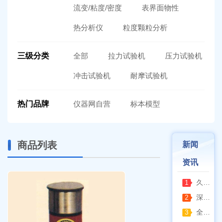
流变/粘度/密度
表界面物性
热分析仪
粒度颗粒分析
三级分类
全部
拉力试验机
压力试验机
冲击试验机
耐摩试验机
热门品牌
仪器网自营
标本模型
商品列表
新闻
资讯
久兴医疗高压蒸汽灭菌器：制药科研灭菌的可靠之选
1
深那静音超声波清洗仪：科研洁净新标准，安静高效更安心
2
全自动凯氏定氮仪测定焦炭中氮 上海纤检助力焦化行业精准检测
3