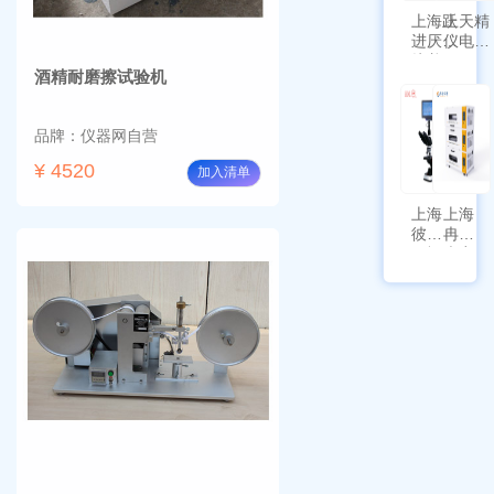
上海跃
上天精
进厌氧
仪电子
培养箱
天平
酒精耐磨擦试验机
HYQX-
AG225
III-T
带审计
追踪功
品牌：仪器网自营
能
¥ 4520
加入清单
上海
上海
彼爱
冉绘
姆视
大容
频生
量叠
物显
加全
微镜
温恒
BM-
温摇
4000
床
Rsoi-
3030