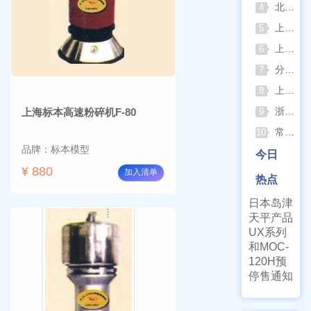
北京六一电泳仪完整选型指南（分电泳槽 + 电源两大模块，按实验场景直接匹配）
4
上海仪电吸光光度法和荧光分析法的异同
5
上海佑科GC-7860系列网络化气相色谱仪
6
分清生物安全柜与洁净工作台 苏州安泰科普两类设备差异
7
上海申安灭菌器外排、内排与干燥功能全解析
8
浙江孚夏：打造合规可靠的实验室洁净装备
上海标本高速粉碎机F-80
9
常熟雪科实验室制冰机日常保养要点
10
品牌：标本模型
今日
¥ 880
加入清单
热点
日本岛津
天平产品
UX系列
和MOC-
120H预
停售通知